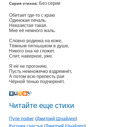
: Без серии
Серия стихов
Обитает где-то с краю
Одинокая печаль.
Неказистая такая.
Мне её немного жаль.
Словно родинка на коже,
Тёмным пятнышком в душе,
Никого она не гложет.
Спит, наверное, уже.
Я её не прогоняю.
Пусть немножечко вздремнёт,
А потом всю прелесть рая
Чёрной тенью подчеркнёт.
Читайте еще стихи
Пуле пофиг
(
Дмитрий Шнайдер
)
Кусочек счастья
(
Дмитрий Шнайдер
)