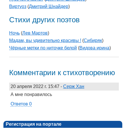
Виртуоз
(
Дмитрий Шнайдер
)
Стихи других поэтов
Ночь
(
Лев Мартов
)
Мадам, вы удивительно красивы !
(
Cибиряк
)
Чёрные метки по ниточке белой
(
Видова ирина
)
Комментарии к стихотворению
20 апреля 2022 г. 15:47
-
Серж Хан
А мне понравилось
Ответов 0
Регистрация на портале