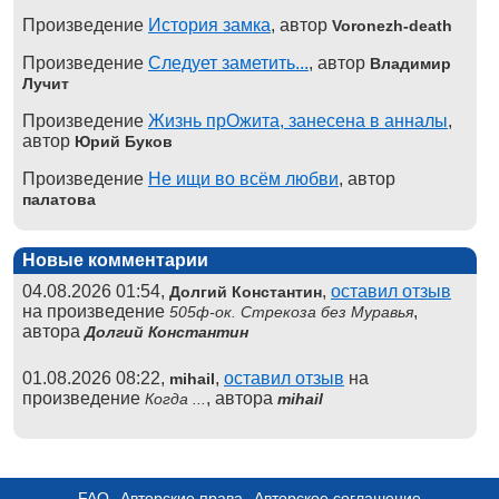
Произведение
История замка
, автор
Voronezh-death
Произведение
Следует заметить...
, автор
Владимир
Лучит
Произведение
Жизнь прОжита, занесена в анналы
,
автор
Юрий Буков
Произведение
Не ищи во всём любви
, автор
палатова
Новые комментарии
04.08.2026 01:54,
,
оставил отзыв
Долгий Константин
на произведение
,
505ф-ок. Стрекоза без Муравья
автора
Долгий Константин
01.08.2026 08:22,
,
оставил отзыв
на
mihail
произведение
, автора
Когда ...
mihail
FAQ
Авторские права
Авторское соглашение