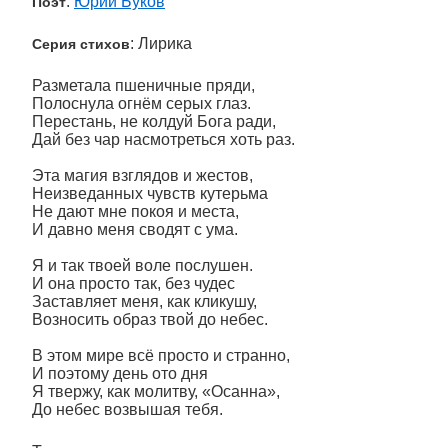
:
Юрий Буков
Поэт
: Лирика
Серия стихов
Разметала пшеничные пряди,
Полоснула огнём серых глаз.
Перестань, не колдуй Бога ради,
Дай без чар насмотреться хоть раз.
Эта магия взглядов и жестов,
Неизведанных чувств кутерьма
Не дают мне покоя и места,
И давно меня сводят с ума.
Я и так твоей воле послушен.
И она просто так, без чудес
Заставляет меня, как кликушу,
Возносить образ твой до небес.
В этом мире всё просто и странно,
И поэтому день ото дня
Я твержу, как молитву, «Осанна»,
До небес возвышая тебя.