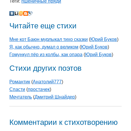
Теги:
пшеничные пряди
Читайте еще стихи
Мне кот Баюн мурлыкал тихо сказки
(
Юрий Буков
)
Я, как обычно, думал о великом
(
Юрий Буков
)
Гомункул пёр из колбы, как опара
(
Юрий Буков
)
Стихи других поэтов
Романтик
(
Aнатолий777
)
Спасти
(
простачек
)
Мечтатель
(
Дмитрий Шнайдер
)
Комментарии к стихотворению