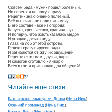
Совсем беда - мужик пошёл болезный,
Но своего я не вожу к врачу.
Рецептик знаю оченно полезный,
Всё вылечит - не надо пить мочу!
В его составе - всё из огорода:
Капуста, хрен, чеснок, крапива, лук...
И поперчу, чтоб жисть казалась мёдом,
И угощаю досыта недуг.
Глаза на лоб от этой остроты,
Редеют сразу вирусов ряды
И загибаются от жгучих ощущений.
Рецептик этот вам, друзья, дарю
И самогон сготовлю к январю,
Всех в гости приглашаю для общений!
Читайте еще стихи
Катя и плюшевые ушки. Детям
(
Нина Ник.
)
Осенний променад
(
Нина Ник.
)
Вечная Душа
(
Нина Ник.
)