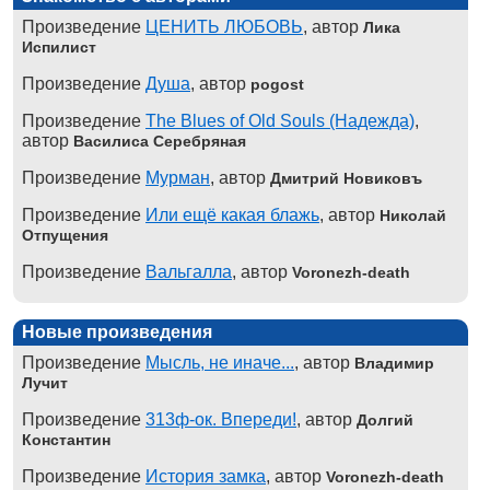
Произведение
ЦЕНИТЬ ЛЮБОВЬ
, автор
Лика
Испилист
Произведение
Душа
, автор
pogost
Произведение
The Blues of Old Souls (Надежда)
,
автор
Василиса Серебряная
Произведение
Мурман
, автор
Дмитрий Новиковъ
Произведение
Или ещё какая блажь
, автор
Николай
Отпущения
Произведение
Вальгалла
, автор
Voronezh-death
Новые произведения
Произведение
Мысль, не иначе...
, автор
Владимир
Лучит
Произведение
313ф-ок. Впереди!
, автор
Долгий
Константин
Произведение
История замка
, автор
Voronezh-death