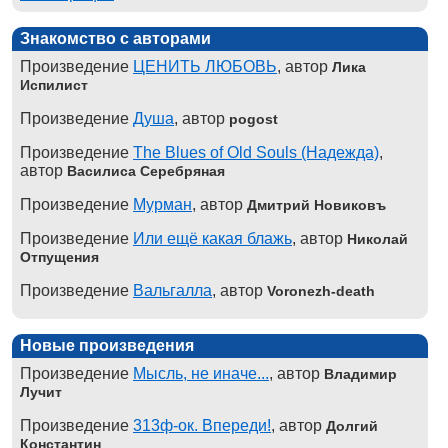
Знакомство с авторами
Произведение
ЦЕНИТЬ ЛЮБОВЬ
, автор
Лика
Испилист
Произведение
Душа
, автор
pogost
Произведение
The Blues of Old Souls (Надежда)
,
автор
Василиса Серебряная
Произведение
Мурман
, автор
Дмитрий Новиковъ
Произведение
Или ещё какая блажь
, автор
Николай
Отпущения
Произведение
Вальгалла
, автор
Voronezh-death
Новые произведения
Произведение
Мысль, не иначе...
, автор
Владимир
Лучит
Произведение
313ф-ок. Впереди!
, автор
Долгий
Константин