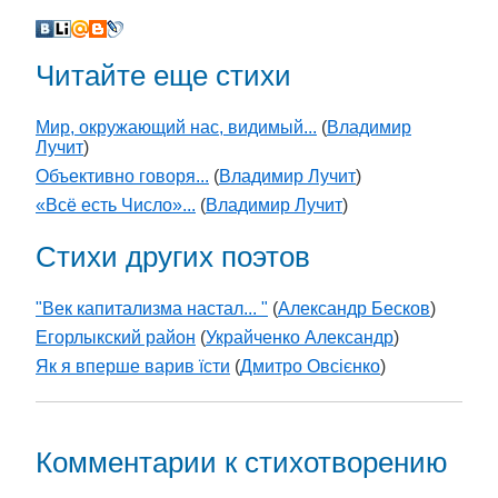
Читайте еще стихи
Мир, окружающий нас, видимый...
(
Владимир
Лучит
)
Объективно говоря...
(
Владимир Лучит
)
«Всё есть Число»...
(
Владимир Лучит
)
Стихи других поэтов
"Век капитализма настал... "
(
Александр Бесков
)
Егорлыкский район
(
Украйченко Александр
)
Як я вперше варив їсти
(
Дмитро Овсієнко
)
Комментарии к стихотворению