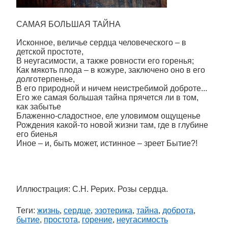
САМАЯ БОЛЬШАЯ ТАЙНА
Исконное, величье сердца человеческого – в
детской простоте,
В неугасимости, а также ровности его горенья;
Как мякоть плода – в кожуре, заключено оно в его
долготерпенье,
В его природной и ничем неистребимой доброте...
Его же самая большая тайна прячется ли в том,
как забытье
Блаженно-сладостное, еле уловимом ощущенье
Рождения какой-то новой жизни там, где в глубине
его биенья
Иное – и, быть может, истинное – зреет Бытие?!
Иллюстрация: С.Н. Рерих. Розы сердца.
Теги:
жизнь
,
сердце
,
эзотерика
,
тайна
,
доброта
,
бытие
,
простота
,
горение
,
неугасимость