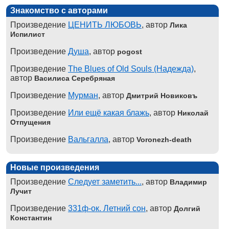
Знакомство с авторами
Произведение
ЦЕНИТЬ ЛЮБОВЬ
, автор
Лика
Испилист
Произведение
Душа
, автор
pogost
Произведение
The Blues of Old Souls (Надежда)
,
автор
Василиса Серебряная
Произведение
Мурман
, автор
Дмитрий Новиковъ
Произведение
Или ещё какая блажь
, автор
Николай
Отпущения
Произведение
Вальгалла
, автор
Voronezh-death
Новые произведения
Произведение
Следует заметить...
, автор
Владимир
Лучит
Произведение
331ф-ок. Летний сон
, автор
Долгий
Константин