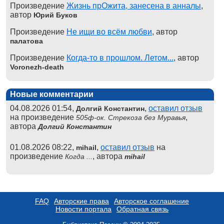
Произведение
Жизнь прОжита, занесена в анналы
,
автор
Юрий Буков
Произведение
Не ищи во всём любви
, автор
палатова
Произведение
Когда-то в прошлом. Летом...
, автор
Voronezh-death
Новые комментарии
04.08.2026 01:54,
,
оставил отзыв
Долгий Константин
на произведение
,
505ф-ок. Стрекоза без Муравья
автора
Долгий Константин
01.08.2026 08:22,
,
оставил отзыв
на
mihail
произведение
, автора
Когда ...
mihail
FAQ
Авторские права
Авторское соглашение
Новости портала
Обратная связь