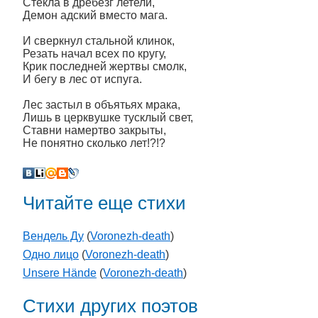
Стекла в дребезг летели,
Демон адский вместо мага.
И сверкнул стальной клинок,
Резать начал всех по кругу,
Крик последней жертвы смолк,
И бегу в лес от испуга.
Лес застыл в объятьях мрака,
Лишь в церквушке тусклый свет,
Ставни намертво закрыты,
Не понятно сколько лет!?!?
Читайте еще стихи
Вендель Ду
(
Voronezh-death
)
Одно лицо
(
Voronezh-death
)
Unsere Hände
(
Voronezh-death
)
Стихи других поэтов