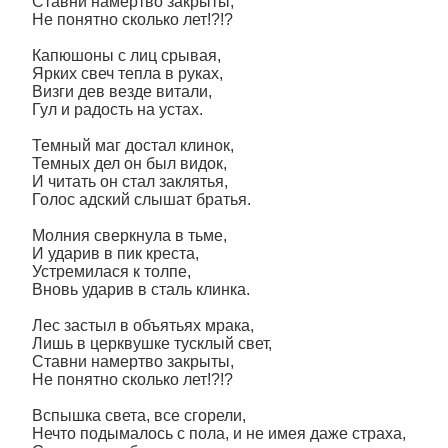
Ставни намертво закрыты,
Не понятно сколько лет!?!?
Капюшоны с лиц срывая,
Ярких свеч тепла в руках,
Визги дев везде витали,
Гул и радость на устах.
Темный маг достал клинок,
Темных дел он был видок,
И читать он стал заклятья,
Голос адский слышат братья.
Молния сверкнула в тьме,
И ударив в пик креста,
Устремилася к толпе,
Вновь ударив в сталь клинка.
Лес застыл в объятьях мрака,
Лишь в церквушке тусклый свет,
Ставни намертво закрыты,
Не понятно сколько лет!?!?
Вспышка света, все сгорели,
Нечто подымалось с пола, и не имея даже страха,