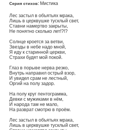
: Мистика
Серия стихов
Лес застыл в объятьях мрака,
Лишь в церквушке тусклый свет,
Ставни намертво закрыты,
Не понятно сколько лет!?!?
Солнце кроется за ветви,
Звезды в небе надо мной,
Я иду к старинной церкви,
Страхи будят мой покой.
Глаз в порыве нерва резко,
Внутрь направил острый взор,
И увидел срам не лестный,
Оргий на полу задор.
На полу круг пентограмма,
Девки с мужиками в нëм,
И народа там не мало,
На разврат смотрю в проëм.
Лес застыл в объятьях мрака,
Лишь в церквушке тусклый свет,