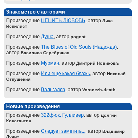
Знакомство с авторами
Произведение
ЦЕНИТЬ ЛЮБОВЬ
, автор
Лика
Испилист
Произведение
Душа
, автор
pogost
Произведение
The Blues of Old Souls (Надежда)
,
автор
Василиса Серебряная
Произведение
Мурман
, автор
Дмитрий Новиковъ
Произведение
Или ещё какая блажь
, автор
Николай
Отпущения
Произведение
Вальгалла
, автор
Voronezh-death
Новые произведения
Произведение
322ф-ок. Гулливер
, автор
Долгий
Константин
Произведение
Следует заметить...
, автор
Владимир
Лучит