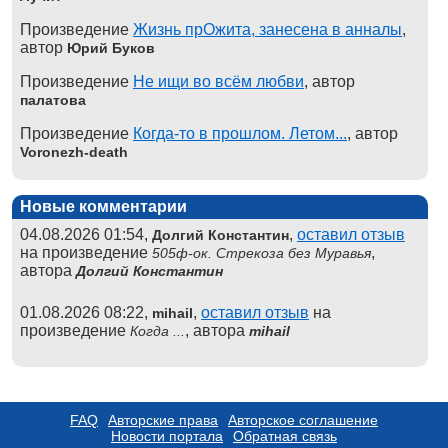
Произведение
Жизнь прОжита, занесена в анналы
,
автор
Юрий Буков
Произведение
Не ищи во всём любви
, автор
палатова
Произведение
Когда-то в прошлом. Летом...
, автор
Voronezh-death
Новые комментарии
04.08.2026 01:54,
,
оставил отзыв
Долгий Константин
на произведение
,
505ф-ок. Стрекоза без Муравья
автора
Долгий Константин
01.08.2026 08:22,
,
оставил отзыв
на
mihail
произведение
, автора
Когда ...
mihail
FAQ
Авторские права
Авторское соглашение
Новости портала
Обратная связь