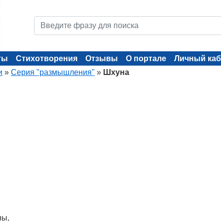
ты
Стихотворения
Отзывы
О портале
Личный каб
и
»
Серия "размышления"
»
Шхуна
ны,