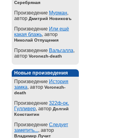
Серебряная
Произведение
Мурман
,
автор
Дмитрий Новиковъ
Произведение
Или ещё
какая блажь
, автор
Николай Отпущения
Произведение
Вальгалла
,
автор
Voronezh-death
Новые произведения
Произведение
История
замка
, автор
Voronezh-
death
Произведение
322ф-ок.
Гулливер
, автор
Долгий
Константин
Произведение
Следует
заметить...
, автор
Владимир Лучит