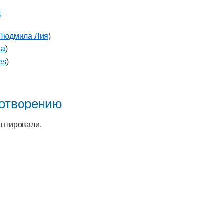
в
Людмила Лия
)
ва
)
es
)
хотворению
ентировали.