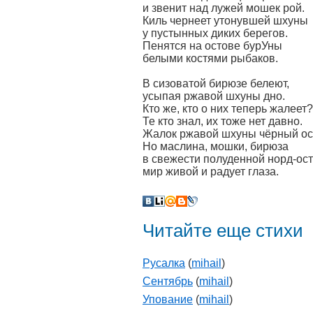
и звенит над лужей мошек рой.
Киль чернеет утонувшей шхуны
у пустынных диких берегов.
Пенятся на остове бурУны
белыми костями рыбаков.
В сизоватой бирюзе белеют,
усыпая ржавой шхуны дно.
Кто же, кто о них теперь жалеет?
Те кто знал, их тоже нет давно.
Жалок ржавой шхуны чёрный ост
Но маслина, мошки, бирюза
в свежести полуденной норд-ост
мир живой и радует глаза.
Читайте еще стихи
Русалка
(
mihail
)
Сентябрь
(
mihail
)
Упование
(
mihail
)