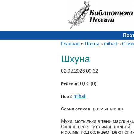
Поэ
Главная
»
Поэты
»
mihail
»
Стих
Шхуна
02.02.2026 09:32
: 0,00 (0)
Рейтинг
:
mihail
Поэт
: размышления
Серия стихов
Мухи, мотыльки в тени маслины.
Сонно шелестит лиман волной
и холмы под солнцем греют спи