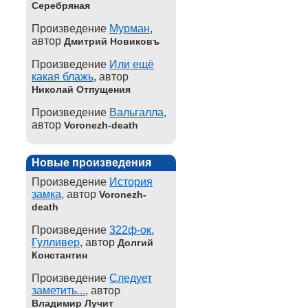
Серебряная
Произведение
Мурман
,
автор
Дмитрий Новиковъ
Произведение
Или ещё
какая блажь
, автор
Николай Отпущения
Произведение
Вальгалла
,
автор
Voronezh-death
Новые произведения
Произведение
История
замка
, автор
Voronezh-
death
Произведение
322ф-ок.
Гулливер
, автор
Долгий
Константин
Произведение
Следует
заметить...
, автор
Владимир Лучит