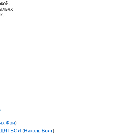
кой.
рыльях
к,
в
их Фри
)
ОЩЯТЬСЯ
(
Николь Волт
)