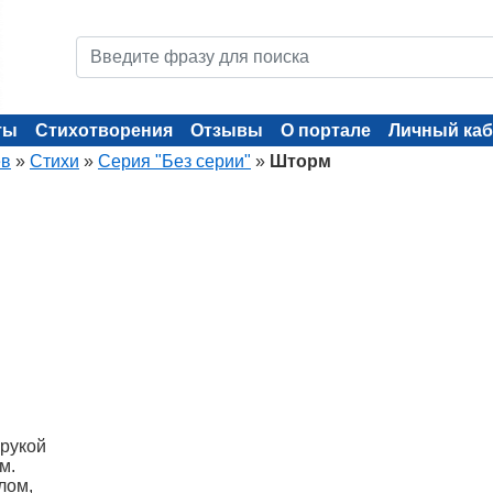
ты
Стихотворения
Отзывы
О портале
Личный каб
ев
»
Стихи
»
Серия "Без серии"
»
Шторм
рукой
м.
лом,