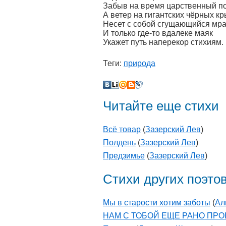
Забыв на время царственный по
А ветер на гигантских чёрных к
Несет с собой сгущающийся мра
И только где-то вдалеке маяк
Укажет путь наперекор стихиям.
Теги:
природа
Читайте еще стихи
Всё товар
(
Зазерский Лев
)
Полдень
(
Зазерский Лев
)
Предзимье
(
Зазерский Лев
)
Стихи других поэто
Мы в старости хотим заботы
(
Ал
НАМ С ТОБОЙ ЕЩЕ РАНО ПР