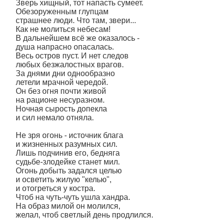
Зверь хищный, тот напасть сумеет.
Обезоруженным глупцам
страшнее люди. Что там, звери...
Как не молиться небесам!
В дальнейшем всё же оказалось -
душа напрасно опасалась.
Весь остров пуст. И нет следов
любых безжалостных врагов.
За днями дни однообразно
летели мрачной чередой.
Он без огня почти живой
на рационе несуразном.
Ночная сырость допекла
и сил немало отняла.
Не зря огонь - источник блага
и жизненных разумных сил.
Лишь подчинив его, бедняга
судьбе-злодейке станет мил.
Огонь добыть задался целью
и осветить жилую "келью",
и отогреться у костра.
Чтоб на чуть-чуть ушла хандра.
На образ милой он молился,
желал, чтоб светлый день продлился.