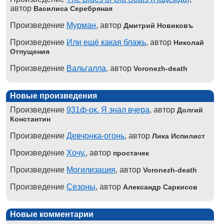
автор
Василиса Серебряная
Произведение
Мурман
, автор
Дмитрий Новиковъ
Произведение
Или ещё какая блажь
, автор
Николай
Отпущения
Произведение
Вальгалла
, автор
Voronezh-death
Новые произведения
Произведение
931ф-ок. Я знал вчера
, автор
Долгий
Константин
Произведение
Девчонка-огонь
, автор
Лика Испилист
Произведение
Хочу.
, автор
простачек
Произведение
Могилизация
, автор
Voronezh-death
Произведение
Сезоны
, автор
Александр Саркисов
Новые комментарии