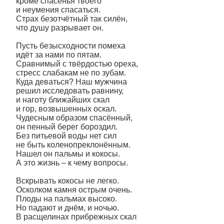
кроме спасенья твоего
и неумения спасаться.
Страх безотчётный так силён,
что душу разрывает он.
Пусть безысходности помеха
идёт за нами по пятам.
Сравнимый с твёрдостью ореха,
стресс слабакам не по зубам.
Куда деваться? Наш мужчина
решил исследовать равнину,
и наготу ближайших скал
и гор, возвышенных оскал.
Чудесным образом спасённый,
он пенный берег бороздил.
Без питьевой воды нет сил
не быть коленопреклонённым.
Нашел он пальмы и кокосы.
А это жизнь – к чему вопросы.
Вскрывать кокосы не легко.
Осколком камня острым очень.
Плоды на пальмах высоко.
Но падают и днём, и ночью.
В расщелинах прибрежных скал