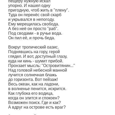
пещеру нужную искал
упорно. И нашел одну
пригодную, чтоб жить в "плену".
Туда он перенёс свой скарб
и укрывался в непогоду.
Ему мерещилась свобода.
А без неё он просто "раб".
Под сводами - в ручье вода.
Он пил её, и прочь беда.
Вокруг тропический оазис.
Поднявшись на гору, герой
глядел. И вот, доступный глазу,
куда ни кинь - шумит прибой.
Пронзает мысль: "Островитянин..."
Над головой небесной манной
лучится солнечная блажь
до горизонта. Вот пейзаж!
Весь океан, как на ладони,
в волненье пенится, искрится.
Как глубока его водица,
когда он злится и спокоен?
Возможен поиск. Где и как?
А вдруг на острове есть враг?