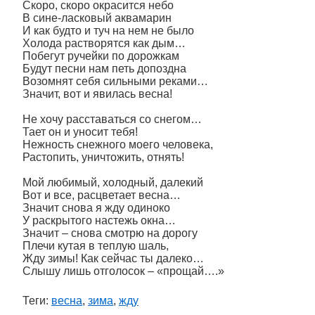
Скоро, скоро окрасится небо
В сине-ласковый аквамарин
И как будто и туч на нем не было
Холода растворятся как дым…
Побегут ручейки по дорожкам
Будут песни нам петь допоздна
Возомнят себя сильными реками…
Значит, вот и явилась весна!
Не хочу расставаться со снегом…
Тает он и уносит тебя!
Нежность снежного моего человека,
Растопить, уничтожить, отнять!
Мой любимый, холодный, далекий
Вот и все, расцветает весна…
Значит снова я жду одиноко
У раскрытого настежь окна…
Значит – снова смотрю на дорогу
Плечи кутая в теплую шаль,
Жду зимы! Как сейчас ты далеко…
Слышу лишь отголосок – «прощай….»
Теги:
весна
,
зима
,
жду