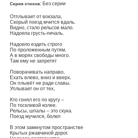
: Без серии
Серия стихов
Отплывает от вокзала,
Скорый поезд мчится вдаль.
Видно, стало рельсов мало.
Надоела грусть-печаль.
Надоело ездить строго
По проложенным путям.
А в морях свободы много.
Там ему не запретят
Поворачивать направо,
Ехать влево, вниз и вверх.
Он плывёт не ради славы.
Уплывает он от тех,
Кто гонял его по кругу –
По тоскливой колее.
Рельсы, шпалы – это скука.
Поезд мучился, болел
В этом замкнутом пространстве
Крытых ржавчиной дорог.