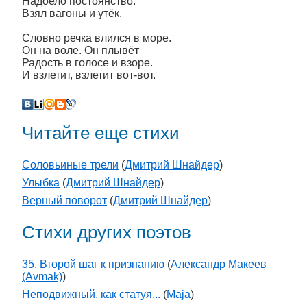
Надоело постоянство.
Взял вагоны и утёк.
Словно речка влился в море.
Он на воле. Он плывёт
Радость в голосе и взоре.
И взлетит, взлетит вот-вот.
Читайте еще стихи
Соловьиные трели
(
Дмитрий Шнайдер
)
Улыбка
(
Дмитрий Шнайдер
)
Верный поворот
(
Дмитрий Шнайдер
)
Стихи других поэтов
35. Второй шаг к признанию
(
Александр Макеев
(Avmak)
)
Неподвижный, как статуя...
(
Maja
)