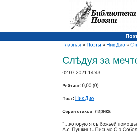
Поэ
Главная
»
Поэты
»
Ник Дио
»
Ст
Слѣдуя за мечт
02.07.2021 14:43
: 0,00 (0)
Рейтинг
:
Ник Дио
Поэт
: лирика
Серия стихов
"…которую я съ божьей помощью 
А.с. Пушкинъ. Письмо С.а.​Собол