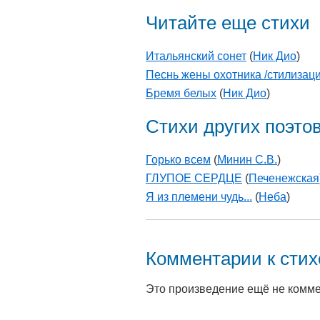
Читайте еще стихи
Итальянский сонет
(
Ник Дио
)
Песнь жены охотника /стилизаци
Бремя белых
(
Ник Дио
)
Стихи других поэто
Горько всем
(
Минин С.В.
)
ГЛУПОЕ СЕРДЦЕ
(
Печенежская
Я из племени чудь...
(
Неба
)
Комментарии к сти
Это произведение ещё не комм