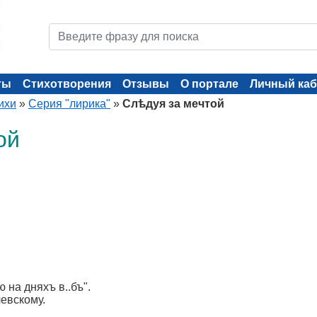
ты
Стихотворения
Отзывы
О портале
Личный каб
ихи
»
Серия "лирика"
»
Слѣдуя за мечтой
ой
на дняхъ в..бъ".
евскому​.