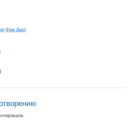
я/
(
Ник Дио
)
в
)
хотворению
ентировали.