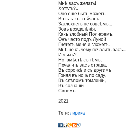
Мнѣ васъ желать!
Хотѣть?..
Оно еще быть можетъ,
Вотъ такъ, сейчасъ,
Заглохнетъ не совсѣмъ...
Зовъ вожделѣнія,
Какъ злобный ​Полифемъ,​
Онъ часто подъ Луной
Гнететъ меня и гложетъ.
Мнѣ не къ чему печалить васъ...
И ​чѣмъ​?
Но, вмѣстѣ съ ​тѣмъ​,
Печалить васъ отрада,
Въ сорочкѣ и съ другимъ
Гоняя въ ночь по саду,
Въ слѣпомъ томленіи,
Въ сознаніи
Своемъ.
2021
Теги:
лирика