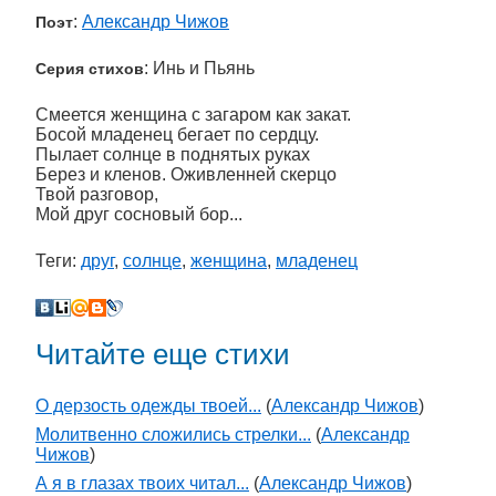
:
Александр Чижов
Поэт
: Инь и Пьянь
Серия стихов
Смеется женщина с загаром как закат.
Босой младенец бегает по сердцу.
Пылает солнце в поднятых руках
Берез и кленов. Оживленней скерцо
Твой разговор,
Мой друг сосновый бор...
Теги:
друг
,
солнце
,
женщина
,
младенец
Читайте еще стихи
О дерзость одежды твоей...
(
Александр Чижов
)
Молитвенно сложились стрелки...
(
Александр
Чижов
)
А я в глазах твоих читал...
(
Александр Чижов
)