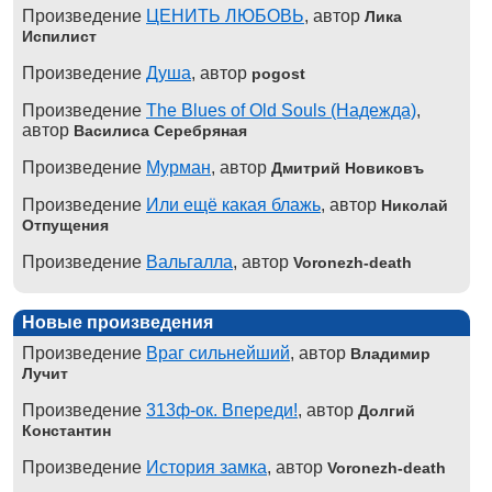
Произведение
ЦЕНИТЬ ЛЮБОВЬ
, автор
Лика
Испилист
Произведение
Душа
, автор
pogost
Произведение
The Blues of Old Souls (Надежда)
,
автор
Василиса Серебряная
Произведение
Мурман
, автор
Дмитрий Новиковъ
Произведение
Или ещё какая блажь
, автор
Николай
Отпущения
Произведение
Вальгалла
, автор
Voronezh-death
Новые произведения
Произведение
Враг сильнейший
, автор
Владимир
Лучит
Произведение
313ф-ок. Впереди!
, автор
Долгий
Константин
Произведение
История замка
, автор
Voronezh-death