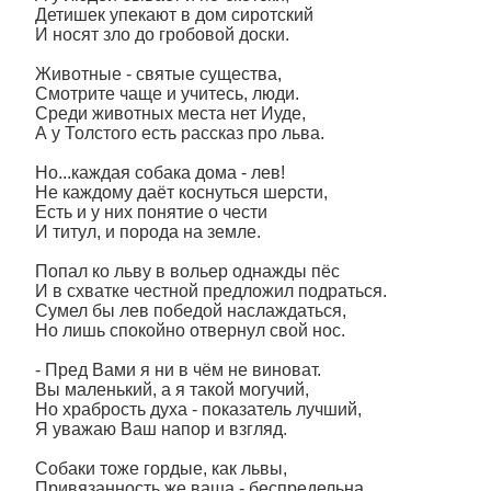
Детишек упекают в дом сиротский
И носят зло до гробовой доски.
Животные - святые существа,
Смотрите чаще и учитесь, люди.
Среди животных места нет Иуде,
А у Толстого есть рассказ про льва.
Но...каждая собака дома - лев!
Не каждому даёт коснуться шерсти,
Есть и у них понятие о чести
И титул, и порода на земле.
Попал ко льву в вольер однажды пёс
И в схватке честной предложил подраться.
Сумел бы лев победой наслаждаться,
Но лишь спокойно отвернул свой нос.
- Пред Вами я ни в чём не виноват.
Вы маленький, а я такой могучий,
Но храбрость духа - показатель лучший,
Я уважаю Ваш напор и взгляд.
Собаки тоже гордые, как львы,
Привязанность же ваша - беспредельна,