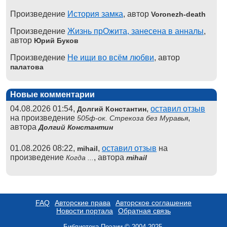
Произведение
История замка
, автор
Voronezh-death
Произведение
Жизнь прОжита, занесена в анналы
,
автор
Юрий Буков
Произведение
Не ищи во всём любви
, автор
палатова
Новые комментарии
04.08.2026 01:54,
,
оставил отзыв
Долгий Константин
на произведение
,
505ф-ок. Стрекоза без Муравья
автора
Долгий Константин
01.08.2026 08:22,
,
оставил отзыв
на
mihail
произведение
, автора
Когда ...
mihail
FAQ
Авторские права
Авторское соглашение
Новости портала
Обратная связь
Библиотека Поэзии © 2004-2025.