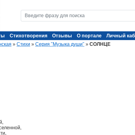
ты
Стихотворения
Отзывы
О портале
Личный каб
нская
»
Стихи
»
Серия "Музыка души"
»
СОЛНЦЕ
й,
селенной,
ти,