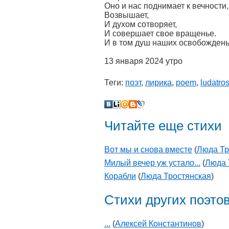
Оно и нас поднимает к вечности,
Возвышает,
И духом сотворяет,
И совершает свое вращенье.
И в том душ наших освобождень
13 января 2024 утро
Теги:
поэт
,
лирика
,
poem
,
ludatro
Читайте еще стихи
Вот мы и снова вместе
(
Люда Тр
Милый вечер уж устало...
(
Люда 
Корабли
(
Люда Тростянская
)
Стихи других поэто
...
(
Алексей Константинов
)