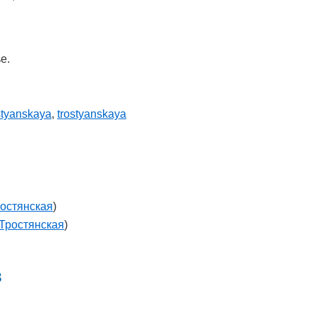
е.
styanskaya
,
trostyanskaya
остянская
)
Тростянская
)
в