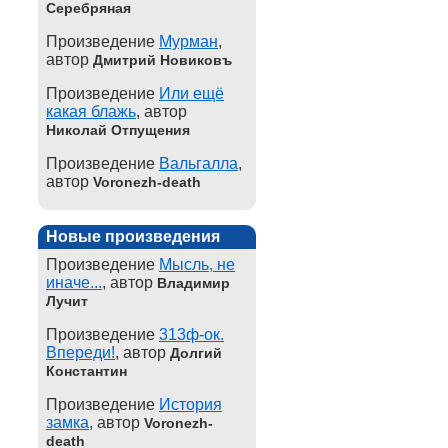
Серебряная
Произведение
Мурман
,
автор
Дмитрий Новиковъ
Произведение
Или ещё
какая блажь
, автор
Николай Отпущения
Произведение
Вальгалла
,
автор
Voronezh-death
Новые произведения
Произведение
Мысль, не
иначе...
, автор
Владимир
Лучит
Произведение
313ф-ок.
Впереди!
, автор
Долгий
Константин
Произведение
История
замка
, автор
Voronezh-
death