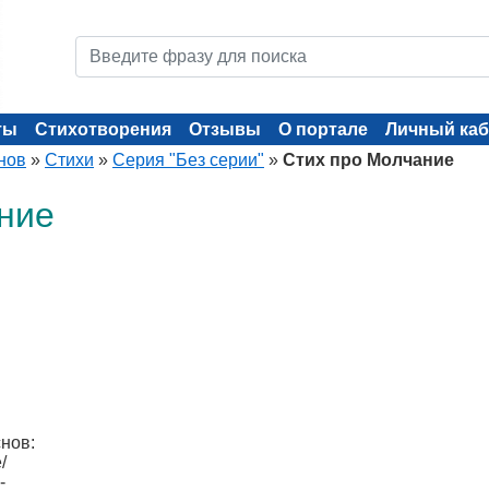
ты
Стихотворения
Отзывы
О портале
Личный каб
нов
»
Стихи
»
Серия "Без серии"
»
Стих про Молчание
ние
снов:
/
-