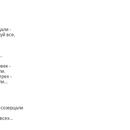
али -
уй все,
..
век -
ли.
грех -
и...
 созерцали
сех...