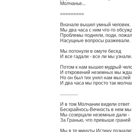
Молчанье...
=========
Вначале вышел умный человек.
Мы два часа с ним что-то обсужд
Проблемы подняли, поди, пожал
Насущные вопросы разжевали.
Мы потонули в омуте бесед
И все гадали - все ли мы узнали.
Потом к нам вышел мудрый чело
И откровений неземных мы жда
Но он был тих унял нам мыслей 
И два часа мы просто так молчал
...............
И в том Молчании видели ответ
Бескрайнось-Вечность в нем мы
Мы созерцали неземные дали -
За Гранью, что превыше граней в
Мы в те минуты Истину познали: