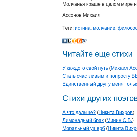
Молчанья краше в целом мире не
Ассонов Михаил
Теги:
истина
,
молчание
,
философ
Читайте еще стихи
У каждого свой путь
(
Михаил Ас
Стать счастливым и попросту 
Единственный друг у меня только
Стихи других поэто
А что дальше?
(
Никита Вихров
)
Лимонадный брак
(
Минин С.В.
)
Моральный ущерб
(
Никита Вихр