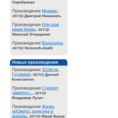
Серебряная
Произведение
Мурман
,
автор
Дмитрий Новиковъ
Произведение
Или ещё
какая блажь
, автор
Николай Отпущения
Произведение
Вальгалла
,
автор
Voronezh-death
Новые произведения
Произведение
322ф-ок.
Гулливер
, автор
Долгий
Константин
Произведение
Следует
заметить...
, автор
Владимир Лучит
Произведение
Жизнь
прОжита, занесена в
анналы
, автор
Юрий Буков