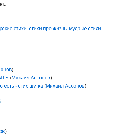
т...
ские стихи
,
стихи про жизнь
,
мудрые стихи
сонов
)
БЫТЬ
(
Михаил Ассонов
)
 есть - стих шутка
(
Михаил Ассонов
)
в
ов
)