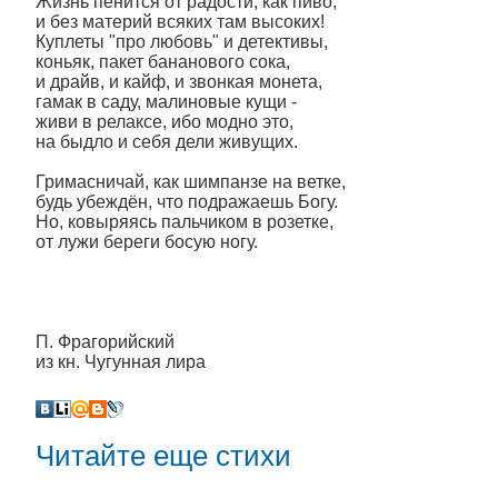
Жизнь пенится от радости, как пиво,
и без материй всяких там высоких!
Куплеты "про любовь" и детективы,
коньяк, пакет бананового сока,
и драйв, и кайф, и звонкая монета,
гамак в саду, малиновые кущи -
живи в релаксе, ибо модно это,
на быдло и себя дели живущих.
Гримасничай, как шимпанзе на ветке,
будь убеждён, что подражаешь Богу.
Но, ковыряясь пальчиком в розетке,
от лужи береги босую ногу.
П. Фрагорийский
из кн. Чугунная лира
Читайте еще стихи