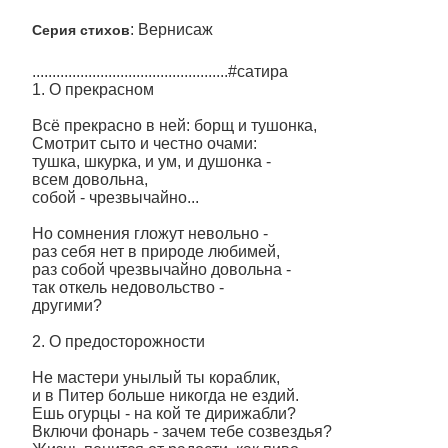
: Вернисаж
Серия стихов
.................................................#сатира
1. О прекрасном
Всё прекрасно в ней: борщ и тушонка,
Смотрит сыто и честно очами:
тушка, шкурка, и ум, и душонка -
всем довольна,
собой - чрезвычайно...
Но сомнения гложут невольно -
раз себя нет в природе любимей,
раз собой чрезвычайно довольна -
так откель недовольство -
другими?
2. О предосторожности
Не мастери унылый ты кораблик,
и в Питер больше никогда не ездий.
Ешь огурцы - на кой те дирижабли?
Включи фонарь - зачем тебе созвездья?