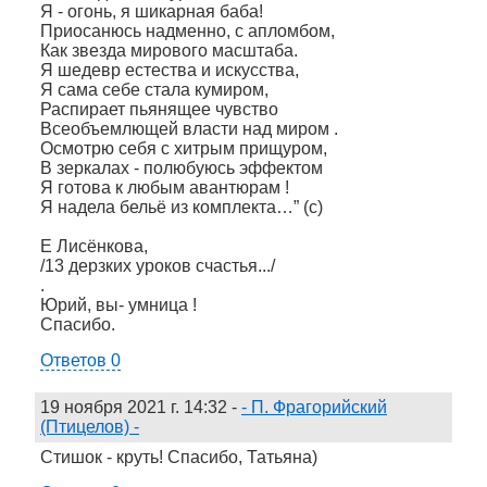
Я - огонь, я шикарная баба!
Приосанюсь надменно, с апломбом,
Как звезда мирового масштаба.
Я шедевр естества и искусства,
Я сама себе стала кумиром,
Распирает пьянящее чувство
Всеобъемлющей власти над миром .
Осмотрю себя с хитрым прищуром,
В зеркалах - полюбуюсь эффектом
Я готова к любым авантюрам !
Я надела бельё из комплекта…” (с)
Е Лисёнкова,
/13 дерзких уроков счастья.../
.
Юрий, вы- умница !
Спасибо.
Ответов 0
19 ноября 2021 г. 14:32
-
- П. Фрагорийский
(Птицелов) -
Стишок - круть! Спасибо, Татьяна)