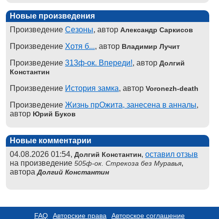
Новые произведения
Произведение
Сезоны
, автор
Александр Саркисов
Произведение
Хотя б...
, автор
Владимир Лучит
Произведение
313ф-ок. Впереди!
, автор
Долгий
Константин
Произведение
История замка
, автор
Voronezh-death
Произведение
Жизнь прОжита, занесена в анналы
,
автор
Юрий Буков
Новые комментарии
04.08.2026 01:54,
,
оставил отзыв
Долгий Константин
на произведение
,
505ф-ок. Стрекоза без Муравья
автора
Долгий Константин
FAQ
Авторские права
Авторское соглашение