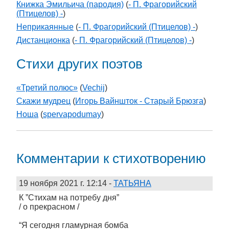
Книжка Эмильича (пародия)
(
- П. Фрагорийский
(Птицелов) -
)
Неприкаянные
(
- П. Фрагорийский (Птицелов) -
)
Дистанционка
(
- П. Фрагорийский (Птицелов) -
)
Стихи других поэтов
«Третий полюс»
(
Vechij
)
Скажи мудрец
(
Игорь Вайншток - Старый Брюзга
)
Ноша
(
spervapodumay
)
Комментарии к стихотворению
19 ноября 2021 г. 12:14
-
ТАТЬЯНА
К ”Стихам на потребу дня”
/ о прекрасном /
“Я сегодня гламурная бомба