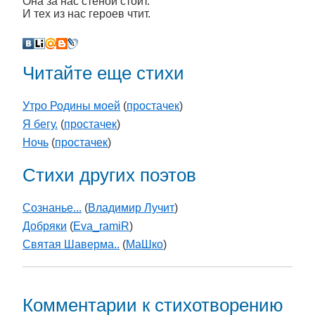
Она за нас стеной стоит.
И тех из нас героев чтит.
Читайте еще стихи
Утро Родины моей
(
простачек
)
Я бегу.
(
простачек
)
Ночь
(
простачек
)
Стихи других поэтов
Сознанье...
(
Владимир Лучит
)
Добряки
(
Eva_ramiR
)
Святая Шаверма..
(
МаШко
)
Комментарии к стихотворению