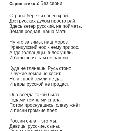
: Без серии
Серия стихов
Страна берёз и сосен край.
Для русских духом просто рай.
Здесь ветер русский, не поймать.
Земля родная, наша Мать.
Ну что за зимы, наш мороз.
Французский нос к нему прирос.
А где голландцы, в лес ушли.
И больше их там не нашли.
Куда не глянешь, Русь стоит.
В чужие земли не косит.
Но и своей земли не даст.
И веры русской не продаст.
Она всегда такой была.
Годами темными спала.
Потом проснувшись, славу жнёт
И песни громкие поёт.
России сила – это мы.
Девицы русские, сыны.