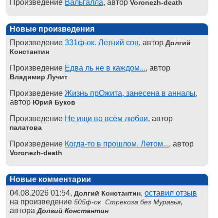
Произведение
Вальгалла
, автор
Voronezh-death
Новые произведения
Произведение
331ф-ок. Летний сон
, автор
Долгий
Константин
Произведение
Едва ль не в каждом...
, автор
Владимир Лучит
Произведение
Жизнь прОжита, занесена в анналы
,
автор
Юрий Буков
Произведение
Не ищи во всём любви
, автор
палатова
Произведение
Когда-то в прошлом. Летом...
, автор
Voronezh-death
Новые комментарии
04.08.2026 01:54,
,
оставил отзыв
Долгий Константин
на произведение
,
505ф-ок. Стрекоза без Муравья
автора
Долгий Константин