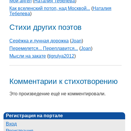
Мой ангел
(
Наталия Тебелева
)
Как вселенский потоп, над Москвой...
(
Наталия
Тебелева
)
Стихи других поэтов
Серёжка и лунная дорожка
(
Joan
)
Перемелется... Переплавится...
(
Joan
)
Мысли на закате
(
tigrulya2012
)
Комментарии к стихотворению
Это произведение ещё не комментировали.
Регистрация на портале
Вход
Регистрация