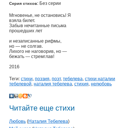
: Без серии
Серия стихов
Мгновенье, не остановись! Я
взяла билет.
Забыв нечитанные письма
прошедших лет
и незаписанные рифмы,
но — не солгав.
Лихого не наговорив, но —
бежать — стремглав!
2016
Теги:
стихи
,
поэзия
,
поэт
,
тебелева
,
стихи наталии
тебелевой
,
наталия тебелева
,
стихия
,
нелюбовь
Читайте еще стихи
Любовь
(
Наталия Тебелева
)