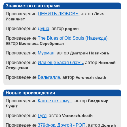
Знакомство с авторами
Произведение
ЦЕНИТЬ ЛЮБОВЬ
, автор
Лика
Испилист
Произведение
Душа
, автор
pogost
Произведение
The Blues of Old Souls (Надежда)
,
автор
Василиса Серебряная
Произведение
Мурман
, автор
Дмитрий Новиковъ
Произведение
Или ещё какая блажь
, автор
Николай
Отпущения
Произведение
Вальгалла
, автор
Voronezh-death
Новые произведения
Произведение
Как не всякому...
, автор
Владимир
Лучит
Произведение
Гугл
, автор
Voronezh-death
Произведение
379ф-ок. Другой - РЭП
, автор
Долгий