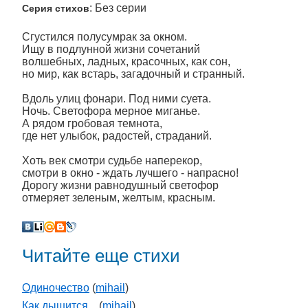
: Без серии
Серия стихов
Сгустился полусумрак за окном.
Ищу в подлунной жизни сочетаний
волшебных, ладных, красочных, как сон,
но мир, как встарь, загадочный и странный.
Вдоль улиц фонари. Под ними суета.
Ночь. Светофора мерное миганье.
А рядом гробовая темнота,
где нет улыбок, радостей, страданий.
Хоть век смотри судьбе наперекор,
смотри в окно - ждать лучшего - напрасно!
Дорогу жизни равнодушный светофор
отмеряет зеленым, желтым, красным.
Читайте еще стихи
Одиночество
(
mihail
)
Как дышится...
(
mihail
)