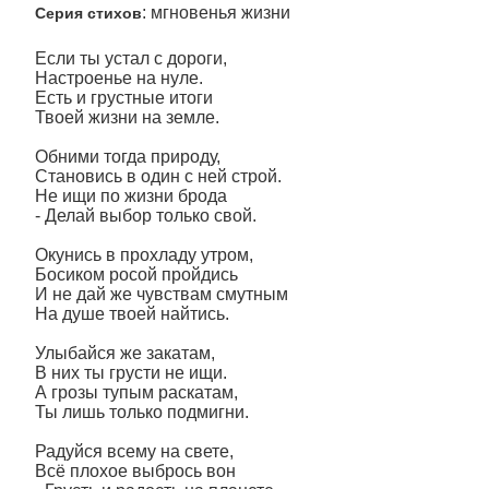
: мгновенья жизни
Серия стихов
Если ты устал с дороги,
Настроенье на нуле.
Есть и грустные итоги
Твоей жизни на земле.
Обними тогда природу,
Становись в один с ней строй.
Не ищи по жизни брода
- Делай выбор только свой.
Окунись в прохладу утром,
Босиком росой пройдись
И не дай же чувствам смутным
На душе твоей найтись.
Улыбайся же закатам,
В них ты грусти не ищи.
А грозы тупым раскатам,
Ты лишь только подмигни.
Радуйся всему на свете,
Всё плохое выбрось вон