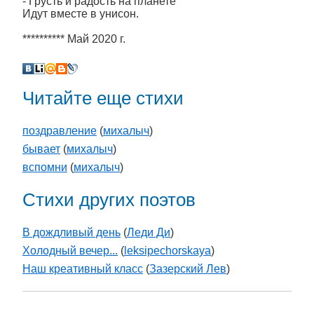
- Грусть и радость на планете
Идут вместе в унисон.
********** Май 2020 г.
Читайте еще стихи
поздравление
(
михалыч
)
бывает
(
михалыч
)
вспомни
(
михалыч
)
Стихи других поэтов
В дождливый день
(
Леди Ди
)
Холодный вечер...
(
leksipechorskaya
)
Наш креативный класс
(
Зазерский Лев
)