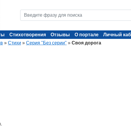
ты
Стихотворения
Отзывы
О портале
Личный каб
ев
»
Стихи
»
Серия "Без серии"
»
Своя дорога
.