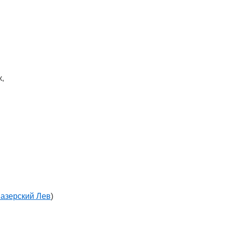
,
азерский Лев
)