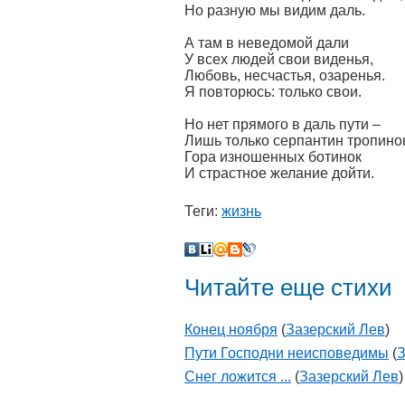
Но разную мы видим даль.
А там в неведомой дали
У всех людей свои виденья,
Любовь, несчастья, озаренья.
Я повторюсь: только свои.
Но нет прямого в даль пути –
Лишь только серпантин тропинок
Гора изношенных ботинок
И страстное желание дойти.
Теги:
жизнь
Читайте еще стихи
Конец ноября
(
Зазерский Лев
)
Пути Господни неисповедимы
(
З
Снег ложится ...
(
Зазерский Лев
)