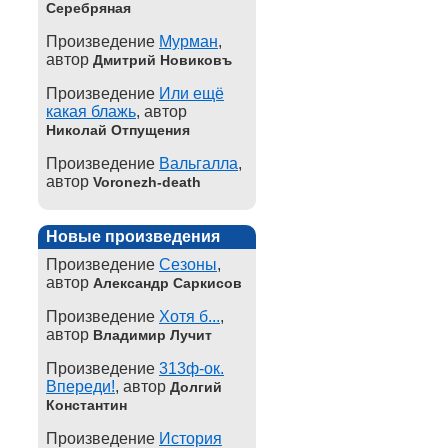
Серебряная
Произведение
Мурман
,
автор
Дмитрий Новиковъ
Произведение
Или ещё
какая блажь
, автор
Николай Отпущения
Произведение
Вальгалла
,
автор
Voronezh-death
Новые произведения
Произведение
Сезоны
,
автор
Александр Саркисов
Произведение
Хотя б...
,
автор
Владимир Лучит
Произведение
313ф-ок.
Впереди!
, автор
Долгий
Константин
Произведение
История