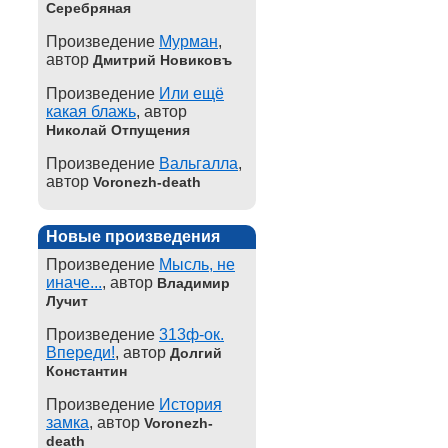
Серебряная
Произведение
Мурман
,
автор
Дмитрий Новиковъ
Произведение
Или ещё
какая блажь
, автор
Николай Отпущения
Произведение
Вальгалла
,
автор
Voronezh-death
Новые произведения
Произведение
Мысль, не
иначе...
, автор
Владимир
Лучит
Произведение
313ф-ок.
Впереди!
, автор
Долгий
Константин
Произведение
История
замка
, автор
Voronezh-
death