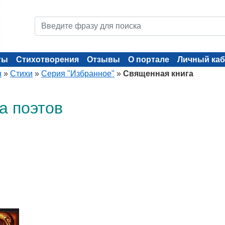
ты
Стихотворения
Отзывы
О портале
Личный каб
н
»
Стихи
»
Серия "Избранное"
»
Священная книга
а поэтов