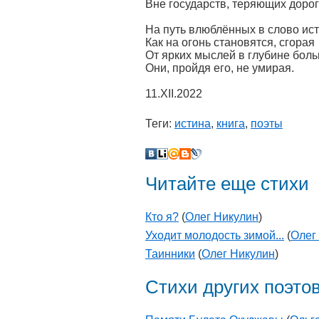
Вне государств, теряющих дорогу
На путь влюблённых в слово и
Как на огонь становятся, сгорая
От ярких мыслей в глубине бол
Они, пройдя его, не умирая.
11.XII.2022
Теги:
истина
,
книга
,
поэты
Читайте еще стихи
Кто я?
(
Олег Никулин
)
Уходит молодость зимой...
(
Олег
Таинники
(
Олег Никулин
)
Стихи других поэто