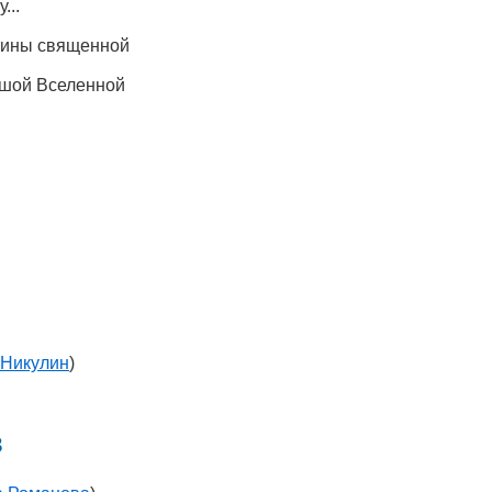
...
стины священной
ьшой Вселенной
 Никулин
)
в