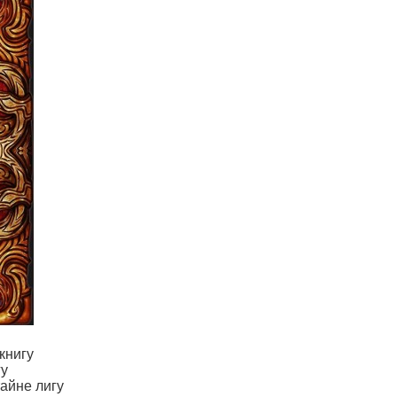
книгу
гу
айне лигу