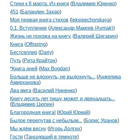
Стихи к 8 марта. Из книги
(
Владимир Юденко
)
451
(
Баландин Захар
)
Моя первая книга стихов
(
leksipechorskaya
)
0.1. Вступление
(
Александр Макеев (Avmak)
)
Жизнь не похожа на книгу.
(
Валерий Шигарин
)
Книга
(
Offspring
)
Бестселлер
(
Dariy
)
Путь
(
Рита Крайтон
)
*Книга дней
(
Max Bogdan
)
Больше не вдохнуть, не выдохнуть...
(
Анжелика
Амирханова
)
Два мига
(
Василий Ниненко
)
Книгу десять лет пишу, может, и двенадцать...
(
Владимир Цюпин
)
Благородная книга!
(
Юрий Юркий
)
Былое перепутав с небылым...
(
Борис Уранов
)
Мы ждём весну
(
Игорь Долгих
)
Гости
(
Танцующий в темноте
)