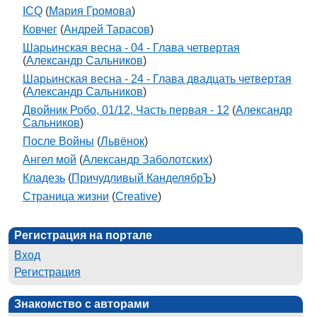
ICQ
(
Мария Громова
)
Ковчег
(
Андрей Тарасов
)
Шарьинская весна - 04 - Глава четвертая
(
Александр Сальников
)
Шарьинская весна - 24 - Глава двадцать четвертая
(
Александр Сальников
)
Двойник Робо, 01/12, Часть первая - 12
(
Александр
Сальников
)
После Войны
(
Львёнок
)
Ангел мой
(
Александр Заболотских
)
Кладезь
(
Причудливый КанделябрЪ
)
Страница жизни
(
Creative
)
Регистрация на портале
Вход
Регистрация
Знакомство с авторами