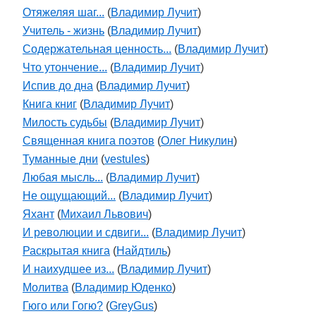
Отяжеляя шаг...
(
Владимир Лучит
)
Учитель - жизнь
(
Владимир Лучит
)
Содержательная ценность...
(
Владимир Лучит
)
Что утончение...
(
Владимир Лучит
)
Испив до дна
(
Владимир Лучит
)
Книга книг
(
Владимир Лучит
)
Милость судьбы
(
Владимир Лучит
)
Священная книга поэтов
(
Олег Никулин
)
Туманные дни
(
vestules
)
Любая мысль...
(
Владимир Лучит
)
Не ощущающий...
(
Владимир Лучит
)
Яхант
(
Михаил Львович
)
И революции и сдвиги...
(
Владимир Лучит
)
Раскрытая книга
(
Найдтиль
)
И наихудшее из...
(
Владимир Лучит
)
Молитва
(
Владимир Юденко
)
Гюго или Гогю?
(
GreyGus
)