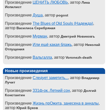
Произведение
ЦЕНИТЬ ЛЮБОВЬ
, автор
Лика
Испилист
Произведение
Душа
, автор
pogost
Произведение
The Blues of Old Souls (Надежда)
,
автор
Василиса Серебряная
Произведение
Мурман
, автор
Дмитрий Новиковъ
Произведение
Или ещё какая блажь
, автор
Николай
Отпущения
Произведение
Вальгалла
, автор
Voronezh-death
Новые произведения
Произведение
Следует заметить...
, автор
Владимир
Лучит
Произведение
331ф-ок. Летний сон
, автор
Долгий
Константин
Произведение
Жизнь прОжита, занесена в анналы
,
автор
Юрий Буков