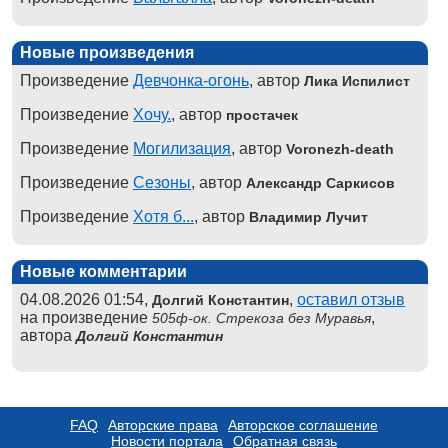
Новые произведения
Произведение
Девчонка-огонь
, автор
Лика Испилист
Произведение
Хочу.
, автор
простачек
Произведение
Могилизация
, автор
Voronezh-death
Произведение
Сезоны
, автор
Александр Саркисов
Произведение
Хотя б...
, автор
Владимир Лучит
Новые комментарии
04.08.2026 01:54,
,
оставил отзыв
Долгий Константин
на произведение
,
505ф-ок. Стрекоза без Муравья
автора
Долгий Константин
FAQ
Авторские права
Авторское соглашение
Новости портала
Обратная связь