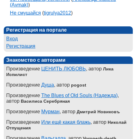
(Avmak)
)
Не смущайся
(
tigrulya2012
)
Регистрация на портале
Вход
Регистрация
Знакомство с авторами
Произведение
ЦЕНИТЬ ЛЮБОВЬ
, автор
Лика
Испилист
Произведение
Душа
, автор
pogost
Произведение
The Blues of Old Souls (Надежда)
,
автор
Василиса Серебряная
Произведение
Мурман
, автор
Дмитрий Новиковъ
Произведение
Или ещё какая блажь
, автор
Николай
Отпущения
Произведение
Вальгалла
, автор
Voronezh-death