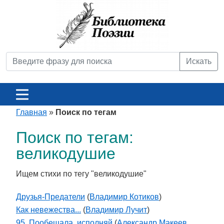
Искать
Главная
»
Поиск по тегам
Поиск по тегам:
великодушие
Ищем стихи по тегу "великодушие"
Друзья-Предатели
(
Владимир Котиков
)
Как невежества...
(
Владимир Лучит
)
95. Пообещала, исполняй
(
Александр Макеев