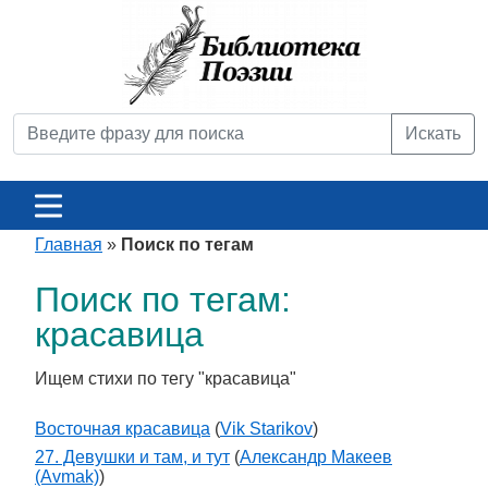
Искать
Главная
»
Поиск по тегам
Поиск по тегам:
красавица
Ищем стихи по тегу "красавица"
Восточная красавица
(
Vik Starikov
)
27. Девушки и там, и тут
(
Александр Макеев
(Avmak)
)