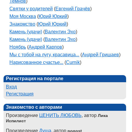
Темнов
)
Святки у родителей
(
Евгений Грачёв
)
Моя Москва
(
Юрий Юркий
)
Знакомство
(
Юрий Юркий
)
Камень (удачи)
(
Валентин Эхо
)
Камень (удачи)
(
Валентин Эхо
)
Ноябрь
(
Андрей Карпов
)
Мы с тобой на лугу, красавица...
(
Андрей Гришаев
)
Нарисованное счастье...
(
Curnik
)
Регистрация на портале
Вход
Регистрация
Знакомство с авторами
Произведение
ЦЕНИТЬ ЛЮБОВЬ
, автор
Лика
Испилист
Произведение
Душа
, автор
pogost