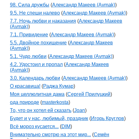
98. Сила дружбы
(
Александр Макеев (Avmak)
)
9.5. Не спеши налево
(
Александр Макеев (Avmak)
)
7.7. Ночь любви и наказания
(
Александр Макеев
(Avmak)
)
7.1. Привидение
(
Александр Макеев (Avmak)
)
5.5. Двойное похищение
(
Александр Макеев
(Avmak)
)
5.1. Чудо любви
(
Александр Макеев (Avmak)
)
4.2. Удостоил и пропал
(
Александр Макеев
(Avmak)
)
3.0. Календарь любви
(
Александр Макеев (Avmak)
)
О красавица!
(
Раджа Кумар
)
Моя целлюлитная дама
(
Сергей Прилуцкий
)
ода природе
(
masterkosta
)
То, что он хотел ей сказать
(
Joan
)
Будет и у нас, любимый, праздник
(
Игорь Круглов
)
Всё мороз кусается...
(
DIM
)
Внимательно смотрю на этот мир...
(
Семён