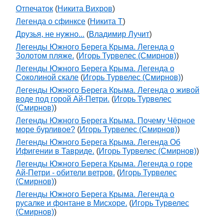
Отпечаток
(
Никита Вихров
)
Легенда о сфинксе
(
Никита Т
)
Друзья, не нужно...
(
Владимир Лучит
)
Легенды Южного Берега Крыма. Легенда о
Золотом пляже.
(
Игорь Турвелес (Смирнов)
)
Легенды Южного Берега Крыма. Легенда о
Соколиной скале
(
Игорь Турвелес (Смирнов)
)
Легенды Южного Берега Крыма. Легенда о живой
воде под горой Ай-Петри.
(
Игорь Турвелес
(Смирнов)
)
Легенды Южного Берега Крыма. Почему Чёрное
море бурливое?
(
Игорь Турвелес (Смирнов)
)
Легенды Южного Берега Крыма. Легенда Об
Ифигении в Тавриде.
(
Игорь Турвелес (Смирнов)
)
Легенды Южного Берега Крыма. Легенда о горе
Ай-Петри - обители ветров.
(
Игорь Турвелес
(Смирнов)
)
Легенды Южного Берега Крыма. Легенда о
русалке и фонтане в Мисхоре.
(
Игорь Турвелес
(Смирнов)
)