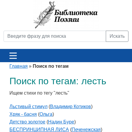
Искать
Главная
»
Поиск по тегам
Поиск по тегам: лесть
Ищем стихи по тегу "лесть"
Льстивый стимул
(
Владимир Котиков
)
Хряк - басня
(
Ольга
)
Детство золотое
(
Надин Буре
)
БЕСПРИНЦИПНАЯ ЛИСА
(
Печенежская
)