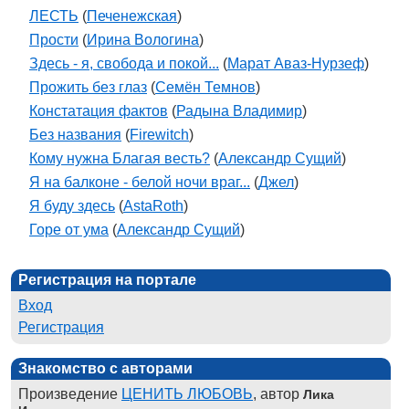
ЛЕСТЬ
(
Печенежская
)
Прости
(
Ирина Вологина
)
Здесь - я, свобода и покой...
(
Марат Аваз-Нурзеф
)
Прожить без глаз
(
Семён Темнов
)
Констатация фактов
(
Радына Владимир
)
Без названия
(
Firewitch
)
Кому нужна Благая весть?
(
Александр Сущий
)
Я на балконе - белой ночи враг...
(
Джел
)
Я буду здесь
(
AstaRoth
)
Горе от ума
(
Александр Сущий
)
Регистрация на портале
Вход
Регистрация
Знакомство с авторами
Произведение
ЦЕНИТЬ ЛЮБОВЬ
, автор
Лика