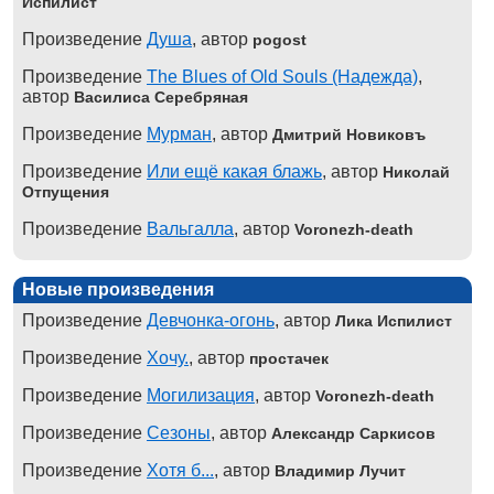
Испилист
Произведение
Душа
, автор
pogost
Произведение
The Blues of Old Souls (Надежда)
,
автор
Василиса Серебряная
Произведение
Мурман
, автор
Дмитрий Новиковъ
Произведение
Или ещё какая блажь
, автор
Николай
Отпущения
Произведение
Вальгалла
, автор
Voronezh-death
Новые произведения
Произведение
Девчонка-огонь
, автор
Лика Испилист
Произведение
Хочу.
, автор
простачек
Произведение
Могилизация
, автор
Voronezh-death
Произведение
Сезоны
, автор
Александр Саркисов
Произведение
Хотя б...
, автор
Владимир Лучит