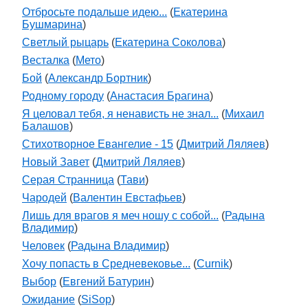
Отбросьте подальше идею...
(
Екатерина
Бушмарина
)
Светлый рыцарь
(
Екатерина Соколова
)
Весталка
(
Мето
)
Бой
(
Александр Бортник
)
Родному городу
(
Анастасия Брагина
)
Я целовал тебя, я ненависть не знал...
(
Михаил
Балашов
)
Стихотворное Евангелие - 15
(
Дмитрий Ляляев
)
Новый Завет
(
Дмитрий Ляляев
)
Серая Странница
(
Тави
)
Чародей
(
Валентин Евстафьев
)
Лишь для врагов я меч ношу с собой...
(
Радына
Владимир
)
Человек
(
Радына Владимир
)
Хочу попасть в Средневековье...
(
Curnik
)
Выбор
(
Евгений Батурин
)
Ожидание
(
SiSop
)