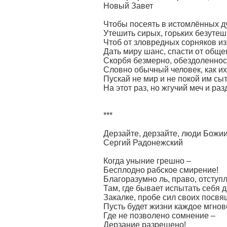
Новый Завет
Чтобы посеять в истомлённых д
Утешить сирых, горьких безутеш
Чтоб от зловредных сорняков из
Дать миру шанс, спасти от обще
Скорбя безмерно, обездоленност
Словно обычный человек, как их
Пускай не мир и не покой им сы
На этот раз, но жгучий меч и раз
***
Дерзайте, дерзайте, люди Божии
Сергий Радонежский
Когда уныние грешно –
Бесплодно рабское смирение!
Благоразумно ль, право, отступ
Там, где бывает испытать себя 
Закалке, пробе сил своих посв
Пусть будет жизни каждое мгно
Где не позволено сомнение –
Дерзание разрешено!