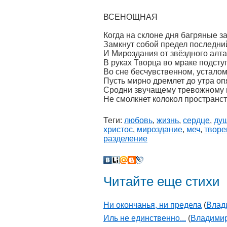
ВСЕНОЩНАЯ
Когда на склоне дня багряные з
Замкнут собой предел последни
И Мироздания от звёздного алт
В руках Творца во мраке подсту
Во сне бесчувственном, усталом
Пусть мирно дремлет до утра оп
Сродни звучащему тревожному н
Не смолкнет колокол пространст
Теги:
любовь
,
жизнь
,
сердце
,
ду
христос
,
мироздание
,
меч
,
творе
разделение
Читайте еще стихи
Ни окончанья, ни предела
(
Влад
Иль не единственно...
(
Владимир