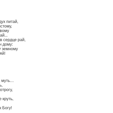
ух питай,
стому,
ивому
й...
 в сердце рай,
н дому:
у земному
яй!
а муть…
ь,
отрогу,
 круть,
к Богу!