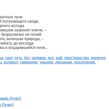
акатные лучи
й потухающего свода,
арного испода
пившем зазвенят ключи, –
 безразлично не почий:
ять затихшая природа, –
абату, до восхода
ва в воцарившейся ночи...
ша
,
свет
,
путь
,
бог
,
человек
,
дух
,
рай
,
пространство
,
религия
,
ц
,
колокол
,
смирение
,
уныние
,
дерзание
,
искупление
,
имир Лучит
)
 Лучит
)