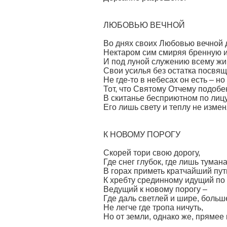
ЛЮБОВЬЮ ВЕЧНОЙ
Во днях своих Любовью вечной д
Нектаром сим смиряя бренную и
И под луной служению всему ж
Свои усилья без остатка посвяща
Не где-то в небесах он есть – но
Тот, что Святому Отчему подобе
В скитанье бесприютном по лиц
Его лишь свету и теплу не измен
К НОВОМУ ПОРОГУ
Скорей тори свою дорогу,
Где снег глубок, где лишь туман
В горах приметь кратчайший пут
К хребту срединному идущий по 
Ведущий к новому порогу –
Где даль светлей и шире, больше
Не легче где тропа ничуть,
Но от земли, однако же, прямее 