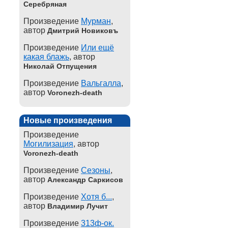
Серебряная
Произведение
Мурман
,
автор
Дмитрий Новиковъ
Произведение
Или ещё
какая блажь
, автор
Николай Отпущения
Произведение
Вальгалла
,
автор
Voronezh-death
Новые произведения
Произведение
Могилизация
, автор
Voronezh-death
Произведение
Сезоны
,
автор
Александр Саркисов
Произведение
Хотя б...
,
автор
Владимир Лучит
Произведение
313ф-ок.