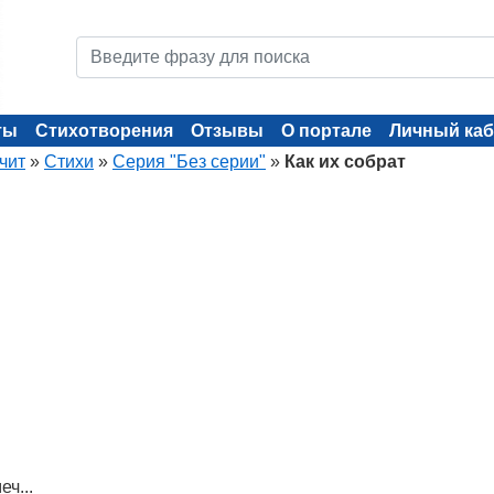
ты
Стихотворения
Отзывы
О портале
Личный каб
чит
»
Стихи
»
Серия "Без серии"
»
Как их собрат
ч...