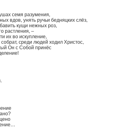
ушах семя разумения,
ных вдов, унять ручьи бедняцких слёз,
бавить кущи нежных роз,
го растления, –
и их во искупление,
 собрат, среди людей ходил Христос,
тый Он с Собой принёс
деление!
.
ление
дано?
ящено
вение…