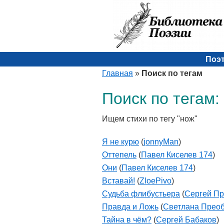
Поэ
Главная
»
Поиск по тегам
Поиск по тегам:
Ищем стихи по тегу "нож"
Я не курю
(
jonnyMan
)
Оттепель
(
Павел Киселев 174
)
Они
(
Павел Киселев 174
)
Вставай!
(
ZloePivo
)
Судьба флибустьера
(
Сергей Пр
Правда и Ложь
(
Светлана Прео
Тайна в чём?
(
Сергей Бабаков
)