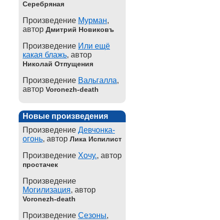
Серебряная
Произведение
Мурман
,
автор
Дмитрий Новиковъ
Произведение
Или ещё
какая блажь
, автор
Николай Отпущения
Произведение
Вальгалла
,
автор
Voronezh-death
Новые произведения
Произведение
Девчонка-
огонь
, автор
Лика Испилист
Произведение
Хочу.
, автор
простачек
Произведение
Могилизация
, автор
Voronezh-death
Произведение
Сезоны
,