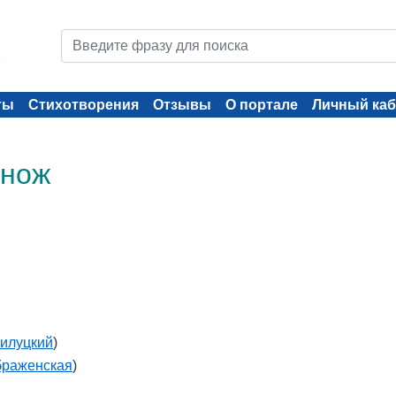
ты
Стихотворения
Отзывы
О портале
Личный каб
 нож
илуцкий
)
браженская
)