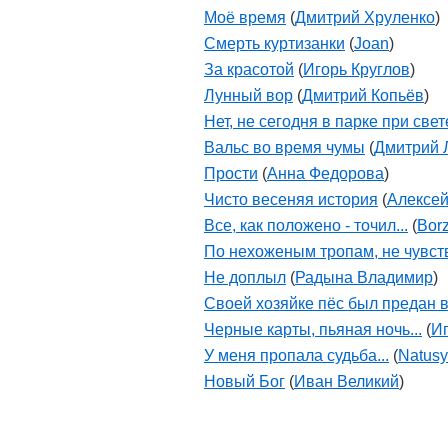
Моё время
(
Дмитрий Хруленко
)
Смерть куртизанки
(
Joan
)
За красотой
(
Игорь Круглов
)
Лунный вор
(
Дмитрий Копьёв
)
Нет, не сегодня в парке при свете
Вальс во время чумы
(
Дмитрий 
Прости
(
Анна Федорова
)
Чисто весеняя история
(
Алексе
Все, как положено - точил...
(
Bor
По нехоженым тропам, не чувству
Не доплыл
(
Радына Владимир
)
Своей хозяйке пёс был предан в
Черные карты, пьяная ночь...
(
Иг
У меня пропала судьба...
(
Natus
Новый Бог
(
Иван Великий
)