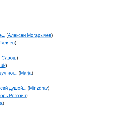
...
(
Алексей Могарычёв
)
Ляляев
)
й Савош
)
zuk
)
я ног...
(
Marja
)
сей душой...
(
Minzdrav
)
орь Рогозин
)
ya
)