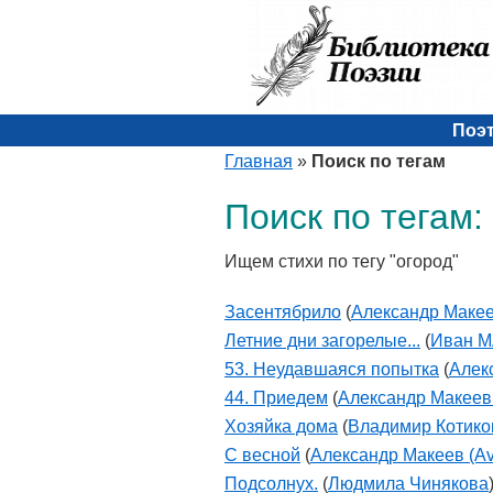
Поэ
Главная
»
Поиск по тегам
Поиск по тегам:
Ищем стихи по тегу "огород"
Засентябрило
(
Александр Макее
Летние дни загорелые...
(
Иван 
53. Неудавшаяся попытка
(
Алек
44. Приедем
(
Александр Макеев
Хозяйка дома
(
Владимир Котико
С весной
(
Александр Макеев (A
Подсолнух.
(
Людмила Чинякова