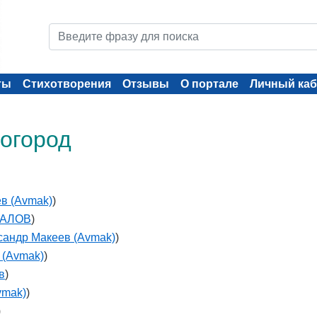
ты
Стихотворения
Отзывы
О портале
Личный каб
 огород
в (Avmak)
)
МАЛОВ
)
сандр Макеев (Avmak)
)
 (Avmak)
)
в
)
vmak)
)
)