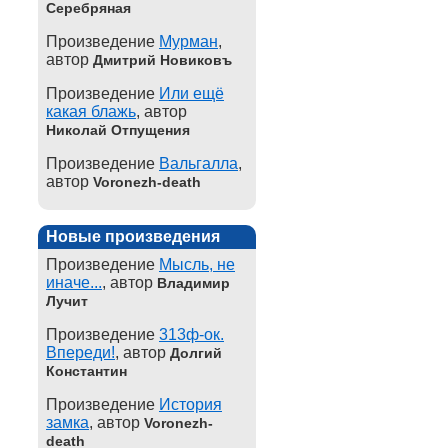
Серебряная
Произведение
Мурман
,
автор
Дмитрий Новиковъ
Произведение
Или ещё
какая блажь
, автор
Николай Отпущения
Произведение
Вальгалла
,
автор
Voronezh-death
Новые произведения
Произведение
Мысль, не
иначе...
, автор
Владимир
Лучит
Произведение
313ф-ок.
Впереди!
, автор
Долгий
Константин
Произведение
История
замка
, автор
Voronezh-
death