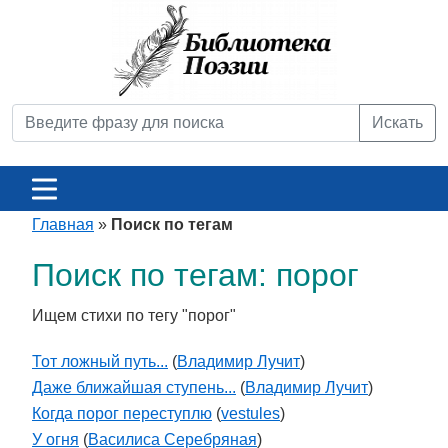
Искать
Главная
»
Поиск по тегам
Поиск по тегам: порог
Ищем стихи по тегу "порог"
Тот ложный путь...
(
Владимир Лучит
)
Даже ближайшая ступень...
(
Владимир Лучит
)
Когда порог переступлю
(
vestules
)
У огня
(
Василиса Серебряная
)