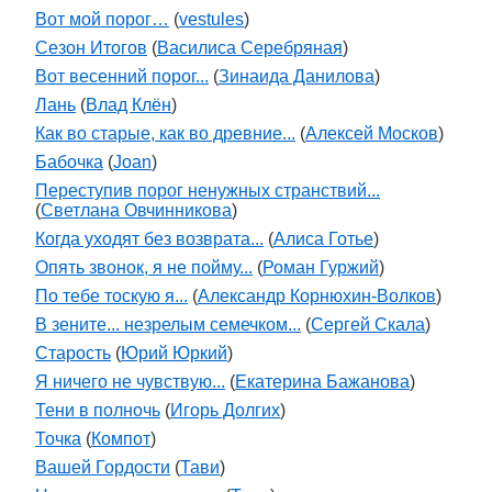
Вот мой порог…
(
vestules
)
Сезон Итогов
(
Василиса Серебряная
)
Вот весенний порог...
(
Зинаида Данилова
)
Лань
(
Влад Клён
)
Как во старые, как во древние...
(
Алексей Москов
)
Бабочка
(
Joan
)
Переступив порог ненужных странствий...
(
Светлана Овчинникова
)
Когда уходят без возврата...
(
Алиса Готье
)
Опять звонок, я не пойму...
(
Роман Гуржий
)
По тебе тоскую я...
(
Александр Корнюхин-Волков
)
В зените... незрелым семечком...
(
Сергей Скала
)
Старость
(
Юрий Юркий
)
Я ничего не чувствую...
(
Екатерина Бажанова
)
Тени в полночь
(
Игорь Долгих
)
Точка
(
Компот
)
Вашей Гордости
(
Тави
)