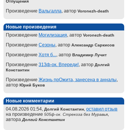
Отпущения
Произведение
Вальгалла
, автор
Voronezh-death
Новые произведения
Произведение
Могилизация
, автор
Voronezh-death
Произведение
Сезоны
, автор
Александр Саркисов
Произведение
Хотя б...
, автор
Владимир Лучит
Произведение
313ф-ок. Впереди!
, автор
Долгий
Константин
Произведение
Жизнь прОжита, занесена в анналы
,
автор
Юрий Буков
Новые комментарии
04.08.2026 01:54,
,
оставил отзыв
Долгий Константин
на произведение
,
505ф-ок. Стрекоза без Муравья
автора
Долгий Константин