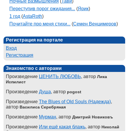
Ночные размышления
(
Тави
)
Переступив порог ожидания...
(
Ярик
)
1 год
(
AstaRoth
)
Почитайте про меня стихи...
(
Семен Венцимеров
)
Регистрация на портале
Вход
Регистрация
Знакомство с авторами
Произведение
ЦЕНИТЬ ЛЮБОВЬ
, автор
Лика
Испилист
Произведение
Душа
, автор
pogost
Произведение
The Blues of Old Souls (Надежда)
,
автор
Василиса Серебряная
Произведение
Мурман
, автор
Дмитрий Новиковъ
Произведение
Или ещё какая блажь
, автор
Николай