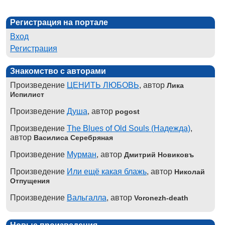
Регистрация на портале
Вход
Регистрация
Знакомство с авторами
Произведение
ЦЕНИТЬ ЛЮБОВЬ
, автор
Лика
Испилист
Произведение
Душа
, автор
pogost
Произведение
The Blues of Old Souls (Надежда)
,
автор
Василиса Серебряная
Произведение
Мурман
, автор
Дмитрий Новиковъ
Произведение
Или ещё какая блажь
, автор
Николай
Отпущения
Произведение
Вальгалла
, автор
Voronezh-death