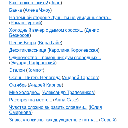
Как сложно - жить!
(
Joan
)
Банка
(
Алёна Чжоу
)
На темной стороне Луны ты не увидишь света...
(
Роман Гуржий
)
Холодный вечер с дымом сросся...
(
Денис
Безносов
)
Песни Ветра
(
Вера Гайе
)
Десятиклассница
(
Каролина Королевская
)
Одиночество – помощник дум свободных...
(
Эдуард Шафранский
)
Эталон
(
Компот
)
Осень. Питер. Непогода
(
Андрей Тарасов
)
Октябрь
(
Андрей Карпов
)
Мне холодно...
(
Александр Трапезников
)
Расстрел на месте...
(
Анна Саке
)
Чувства сложно выразить словами...
(
Юлия
Смирнова
)
Знаю, что жизнь, как двухцветные пятна...
(
Серый
)