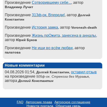
Произведение
Сотворившему себе...
, автор
Владимир Лучит
Произведение
313ф-ок. Впереди!
, автор
Долгий
Константин
Произведение
История замка
, автор
Voronezh-death
Произведение
Жизнь прОжита, занесена в анналы
,
автор
Юрий Буков
Произведение
Не ищи во всём любви
, автор
палатова
Новые комментарии
04.08.2026 01:54,
,
оставил отзыв
Долгий Константин
на произведение
,
505ф-ок. Стрекоза без Муравья
автора
Долгий Константин
FAQ
Авторские права
Авторское соглашение
Новости портала
Обратная связь