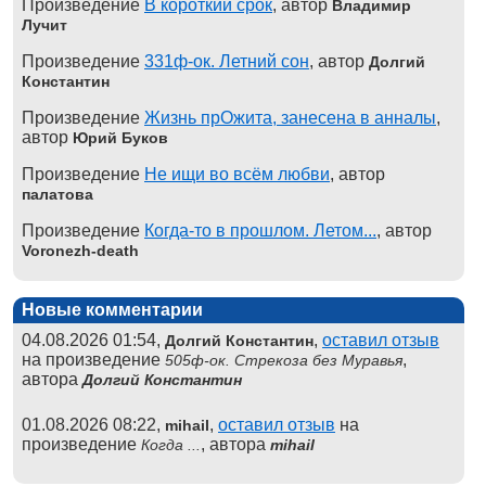
Произведение
В короткий срок
, автор
Владимир
Лучит
Произведение
331ф-ок. Летний сон
, автор
Долгий
Константин
Произведение
Жизнь прОжита, занесена в анналы
,
автор
Юрий Буков
Произведение
Не ищи во всём любви
, автор
палатова
Произведение
Когда-то в прошлом. Летом...
, автор
Voronezh-death
Новые комментарии
04.08.2026 01:54,
,
оставил отзыв
Долгий Константин
на произведение
,
505ф-ок. Стрекоза без Муравья
автора
Долгий Константин
01.08.2026 08:22,
,
оставил отзыв
на
mihail
произведение
, автора
Когда ...
mihail