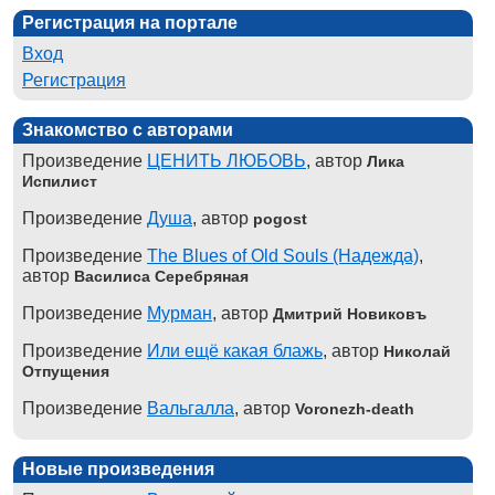
Регистрация на портале
Вход
Регистрация
Знакомство с авторами
Произведение
ЦЕНИТЬ ЛЮБОВЬ
, автор
Лика
Испилист
Произведение
Душа
, автор
pogost
Произведение
The Blues of Old Souls (Надежда)
,
автор
Василиса Серебряная
Произведение
Мурман
, автор
Дмитрий Новиковъ
Произведение
Или ещё какая блажь
, автор
Николай
Отпущения
Произведение
Вальгалла
, автор
Voronezh-death
Новые произведения