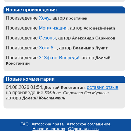
Новые произведения
Произведение
Хочу.
, автор
простачек
Произведение
Могилизация
, автор
Voronezh-death
Произведение
Сезоны
, автор
Александр Саркисов
Произведение
Хотя б...
, автор
Владимир Лучит
Произведение
313ф-ок. Впереди!
, автор
Долгий
Константин
Новые комментарии
04.08.2026 01:54,
,
оставил отзыв
Долгий Константин
на произведение
,
505ф-ок. Стрекоза без Муравья
автора
Долгий Константин
FAQ
Авторские права
Авторское соглашение
Новости портала
Обратная связь