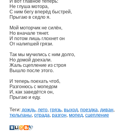
И вот главное теперь:
Не глуша мотора,
С ним бегу вперёд быстрей,
Прыгаю в седло я.
Мой моторчик не силён,
Но вначале тянет.
И потом лишь глохнет он
От налипшей грязи.
Так мы мучились с ним долго,
Но домой доехали.
Жаль сцепление из строя
Вышло после этого.
И теперь поехать чтоб,
Разгонюсь с мопедом
И, как заведётся он,
Прыгаю и еду.
Теги:
дождь
,
лето
,
грязь
,
выход
,
поездка
,
диван
,
тюльпаны
,
отрада
,
разгон
,
мопед
,
сцепление