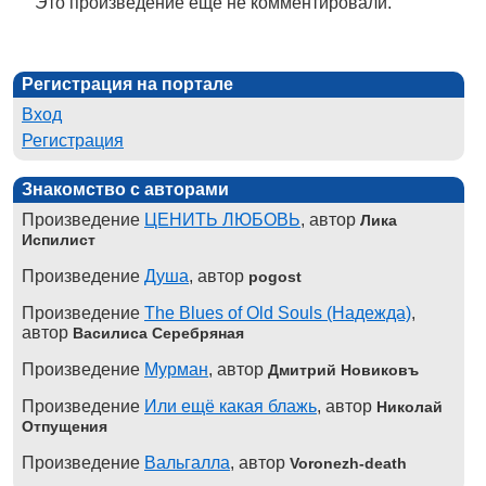
Это произведение ещё не комментировали.
Регистрация на портале
Вход
Регистрация
Знакомство с авторами
Произведение
ЦЕНИТЬ ЛЮБОВЬ
, автор
Лика
Испилист
Произведение
Душа
, автор
pogost
Произведение
The Blues of Old Souls (Надежда)
,
автор
Василиса Серебряная
Произведение
Мурман
, автор
Дмитрий Новиковъ
Произведение
Или ещё какая блажь
, автор
Николай
Отпущения
Произведение
Вальгалла
, автор
Voronezh-death