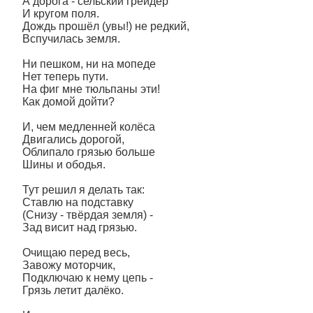
А дорога - сельский грейдер
И кругом поля.
Дождь прошёл (увы!) не редкий,
Вспучилась земля.
Ни пешком, ни на мопеде
Нет теперь пути.
На фиг мне тюльпаны эти!
Как домой дойти?
И, чем медленней колёса
Двигались дорогой,
Облипало грязью больше
Шины и ободья.
Тут решил я делать так:
Ставлю на подставку
(Снизу - твёрдая земля) -
Зад висит над грязью.
Очищаю перед весь,
Завожу моторчик,
Подключаю к нему цепь -
Грязь летит далёко.