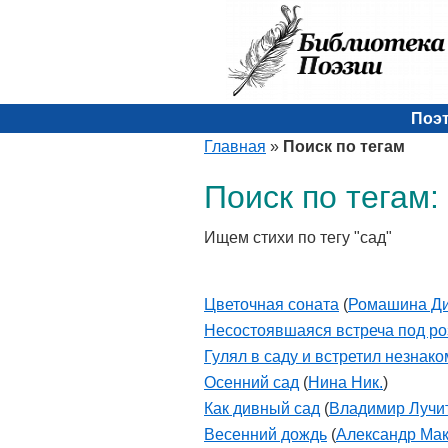
Поэ
Главная
»
Поиск по тегам
Поиск по тегам:
Ищем стихи по тегу "сад"
Цветочная соната
(
Ромашина Д
Несостоявшаяся встреча под ро
Гулял в саду и встретил незнако
Осенний сад
(
Нина Ник.
)
Как дивный сад
(
Владимир Лучи
Весенний дождь
(
Александр Мак