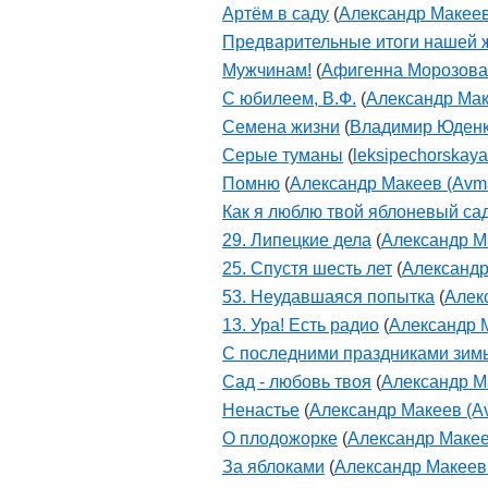
Артём в саду
(
Александр Макеев
Предварительные итоги нашей 
Мужчинам!
(
Афигенна Морозова
С юбилеем, В.Ф.
(
Александр Мак
Семена жизни
(
Владимир Юден
Серые туманы
(
leksipechorskaya
Помню
(
Александр Макеев (Avm
Как я люблю твой яблоневый са
29. Липецкие дела
(
Александр М
25. Спустя шесть лет
(
Александр
53. Неудавшаяся попытка
(
Алек
13. Ура! Есть радио
(
Александр 
С последними праздниками зим
Сад - любовь твоя
(
Александр М
Ненастье
(
Александр Макеев (A
О плодожорке
(
Александр Макее
За яблоками
(
Александр Макеев