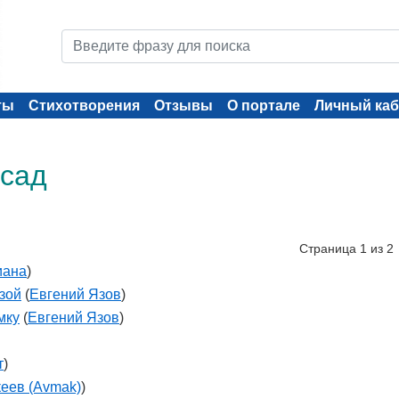
ты
Стихотворения
Отзывы
О портале
Личный каб
 сад
Страница 1 из 2
иана
)
зой
(
Евгений Язов
)
мку
(
Евгений Язов
)
т
)
еев (Avmak)
)