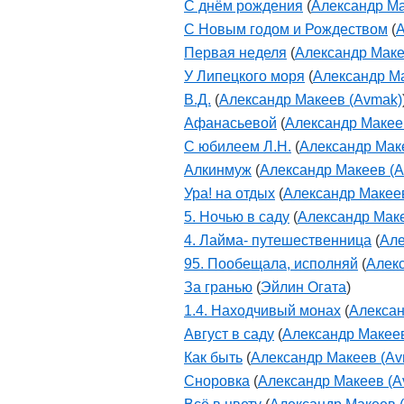
С днём рождения
(
Александр Ма
С Новым годом и Рождеством
(
А
Первая неделя
(
Александр Маке
У Липецкого моря
(
Александр М
В.Д.
(
Александр Макеев (Avmak)
Афанасьевой
(
Александр Макее
С юбилеем Л.Н.
(
Александр Мак
Алкинмуж
(
Александр Макеев (
Ура! на отдых
(
Александр Макее
5. Ночью в саду
(
Александр Мак
4. Лайма- путешественница
(
Але
95. Пообещала, исполняй
(
Алек
За гранью
(
Эйлин Огата
)
1.4. Находчивый монах
(
Алексан
Август в саду
(
Александр Макее
Как быть
(
Александр Макеев (Av
Сноровка
(
Александр Макеев (A