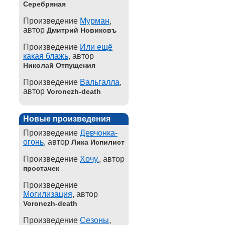
Серебряная
Произведение
Мурман
,
автор
Дмитрий Новиковъ
Произведение
Или ещё
какая блажь
, автор
Николай Отпущения
Произведение
Вальгалла
,
автор
Voronezh-death
Новые произведения
Произведение
Девчонка-
огонь
, автор
Лика Испилист
Произведение
Хочу.
, автор
простачек
Произведение
Могилизация
, автор
Voronezh-death
Произведение
Сезоны
,