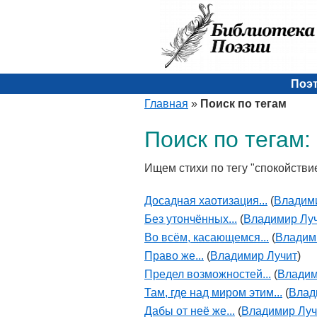
Поэ
Главная
»
Поиск по тегам
Поиск по тегам:
Ищем стихи по тегу "спокойстви
Досадная хаотизация...
(
Владим
Без утончённых...
(
Владимир Лу
Во всём, касающемся...
(
Владим
Право же...
(
Владимир Лучит
)
Предел возможностей...
(
Владим
Там, где над миром этим...
(
Влад
Дабы от неё же...
(
Владимир Луч