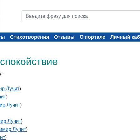
ты
Стихотворения
Отзывы
О портале
Личный каб
 спокойствие
е"
ир Лучит
)
чит
)
ир Лучит
)
ир Лучит
)
имир Лучит
)
ит
)