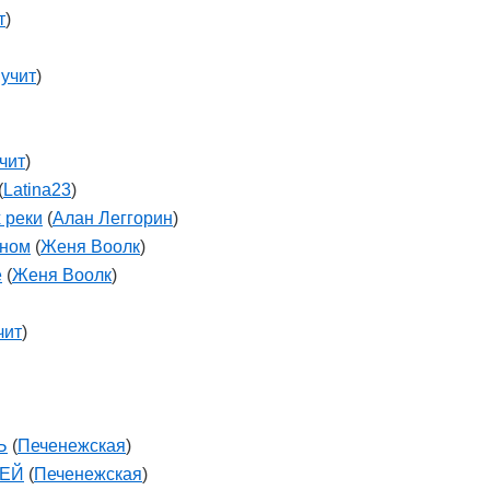
т
)
учит
)
чит
)
(
Latina23
)
 реки
(
Алан Леггорин
)
сном
(
Женя Воолк
)
е
(
Женя Воолк
)
чит
)
Ь
(
Печенежская
)
ТЕЙ
(
Печенежская
)