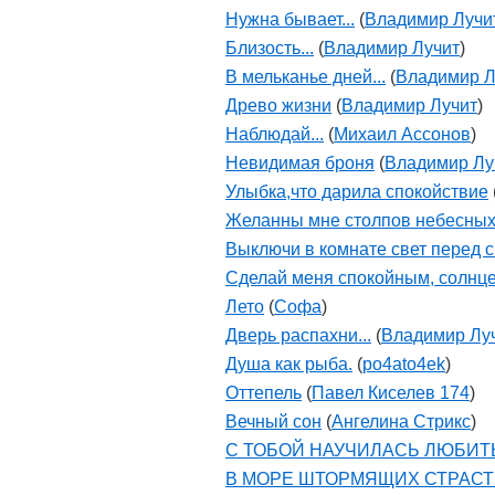
Нужна бывает...
(
Владимир Лучи
Близость...
(
Владимир Лучит
)
В мельканье дней...
(
Владимир Л
Древо жизни
(
Владимир Лучит
)
Наблюдай...
(
Михаил Ассонов
)
Невидимая броня
(
Владимир Лу
Улыбка,что дарила спокойствие
Желанны мне столпов небесных
Выключи в комнате свет перед 
Сделай меня спокойным, солнц
Лето
(
Софа
)
Дверь распахни...
(
Владимир Лу
Душа как рыба.
(
po4ato4ek
)
Оттепель
(
Павел Киселев 174
)
Вечный сон
(
Ангелина Стрикс
)
С ТОБОЙ НАУЧИЛАСЬ ЛЮБИТ
В МОРЕ ШТОРМЯЩИХ СТРАС