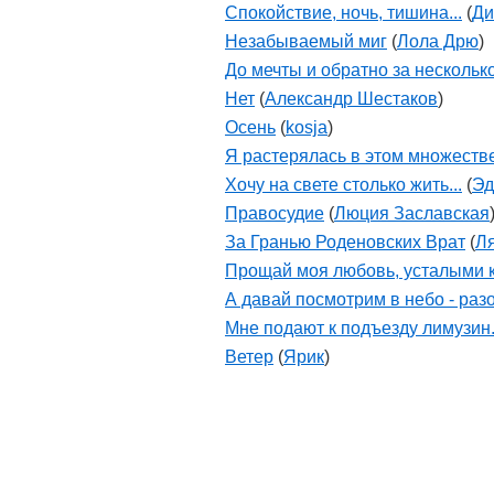
Спокойствие, ночь, тишина...
(
Ди
Незабываемый миг
(
Лола Дрю
)
До мечты и обратно за нескольк
Нет
(
Александр Шестаков
)
Осень
(
kosja
)
Я растерялась в этом множестве 
Хочу на свете столько жить...
(
Эд
Правосудие
(
Люция Заславская
За Гранью Роденовских Врат
(
Л
Прощай моя любовь, усталыми к
А давай посмотрим в небо - разо
Мне подают к подъезду лимузин.
Ветер
(
Ярик
)