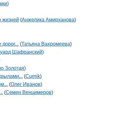
кки
)
о жизней
(
Анжелика Амирханова
)
дорог...
(
Татьяна Вахромеева
)
уард Шафранский
)
)
яо Золотая
)
рылами...
(
Curnik
)
м...
(
Олег Иванов
)
..
(
Семен Венцимеров
)