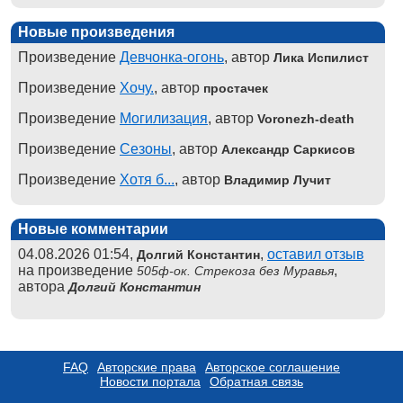
Новые произведения
Произведение
Девчонка-огонь
, автор
Лика Испилист
Произведение
Хочу.
, автор
простачек
Произведение
Могилизация
, автор
Voronezh-death
Произведение
Сезоны
, автор
Александр Саркисов
Произведение
Хотя б...
, автор
Владимир Лучит
Новые комментарии
04.08.2026 01:54,
,
оставил отзыв
Долгий Константин
на произведение
,
505ф-ок. Стрекоза без Муравья
автора
Долгий Константин
FAQ
Авторские права
Авторское соглашение
Новости портала
Обратная связь