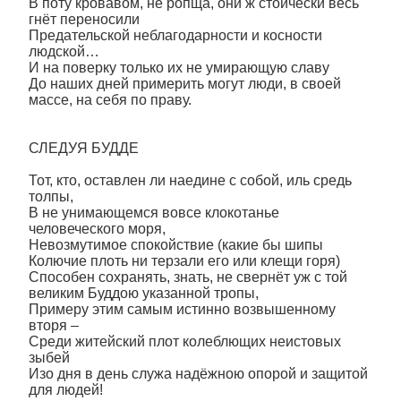
В поту кровавом, не ропща, они ж стоически весь
гнёт переносили
Предательской неблагодарности и косности
людской…
И на поверку только их не умирающую славу
До наших дней примерить могут люди, в своей
массе, на себя по праву.
СЛЕДУЯ БУДДЕ
Тот, кто, оставлен ли наедине с собой, иль средь
толпы,
В не унимающемся вовсе клокотанье
человеческого моря,
Невозмутимое спокойствие (какие бы шипы
Колючие плоть ни терзали его или клещи горя)
Способен сохранять, знать, не свернёт уж с той
великим Буддою указанной тропы,
Примеру этим самым истинно возвышенному
вторя –
Среди житейский плот колеблющих неистовых
зыбей
Изо дня в день служа надёжною опорой и защитой
для людей!