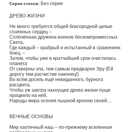
: Без серии
Серия стихов
ДРЕВО ЖИЗНИ
Не много требуется общей благородной целью
спаянных сердец –
Сплочённая дружина воинов бескомпромиссных
Света,
Где каждый – храбрый и испытанный в сражениях
боец, –
Затем, чтобы уже в кратчайший срок очистилась
планета
От скверны зла, тем самым предваряя Эру (Ей
дорогу тем расчистив наконец!)
Во всём досель ещё невиданного, бурного
расцвета,
Чтобы уж завтра чахнущее древо жизни пуще
процвело на ней,
Народы мира осеняя пышной кроною своей…
ВЕЧНЫЕ ОСНОВЫ
Мир хаотичный наш – по-прежнему вселенная