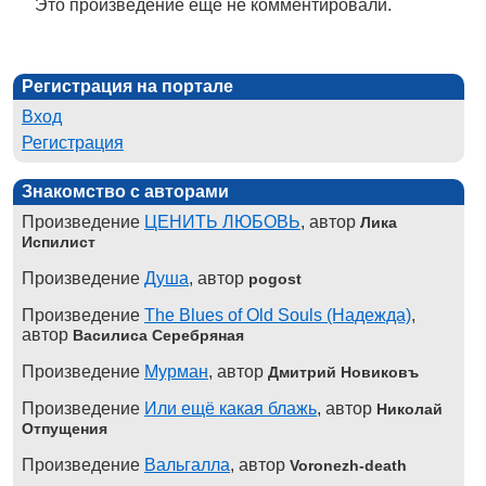
Это произведение ещё не комментировали.
Регистрация на портале
Вход
Регистрация
Знакомство с авторами
Произведение
ЦЕНИТЬ ЛЮБОВЬ
, автор
Лика
Испилист
Произведение
Душа
, автор
pogost
Произведение
The Blues of Old Souls (Надежда)
,
автор
Василиса Серебряная
Произведение
Мурман
, автор
Дмитрий Новиковъ
Произведение
Или ещё какая блажь
, автор
Николай
Отпущения
Произведение
Вальгалла
, автор
Voronezh-death