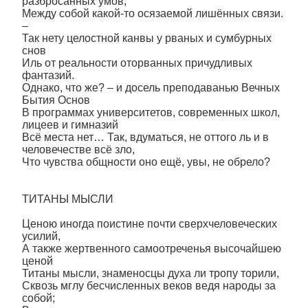
разбросанных умов,
Между собой какой-то осязаемой лишённых связи.
–
Так нету целостной канвы у рваных и сумбурных
снов
Иль от реальности оторванных причудливых
фантазий.
Однако, что же? – и досель преподаванью Вечных
Бытия Основ
В программах университетов, современных школ,
лицеев и гимназий
Всё места нет… Так, вдуматься, не оттого ль и в
человечестве всё зло,
Что чувства общности оно ещё, увы, не обрело?
ТИТАНЫ МЫСЛИ
Ценою иногда поистине почти сверхчеловеческих
усилий,
А также жертвенного самоотреченья высочайшею
ценой
Титаны мысли, знаменосцы духа ли тропу торили,
Сквозь мглу бесчисленных веков ведя народы за
собой;