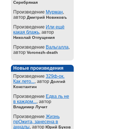
Серебряная
Произведение
Мурман
,
автор
Дмитрий Новиковъ
Произведение
Или ещё
какая блажь
, автор
Николай Отпущения
Произведение
Вальгалла
,
автор
Voronezh-death
Новые произведения
Произведение
329ф-ок.
Как лето...
, автор
Долгий
Константин
Произведение
Едва ль не
в каждом...
, автор
Владимир Лучит
Произведение
Жизнь
прОжита, занесена в
анналы
, автор
Юрий Буков