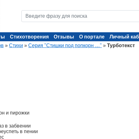
ты
Стихотворения
Отзывы
О портале
Личный каб
ов
»
Стихи
»
Серия "Стишки под попкорн …"
»
Турботекст
рн и пирожки
аз в забвении
реуспеть в пении
ес