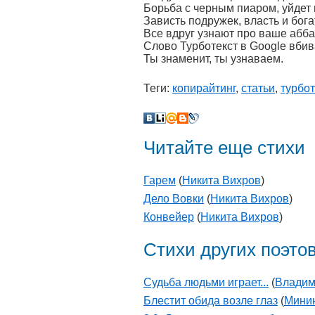
Борьба с черным пиаром, уйдет
Зависть подружек, власть и бога
Все вдруг узнают про ваше абба
Слово Турботекст в Google вби
Ты знаменит, ты узнаваем.
Теги:
копирайтинг
,
статьи
,
турбот
Читайте еще стихи
Гарем
(
Никита Вихров
)
Дело Вовки
(
Никита Вихров
)
Конвейер
(
Никита Вихров
)
Стихи других поэто
Судьба людьми играет...
(
Владим
Блестит обида возле глаз
(
Минин