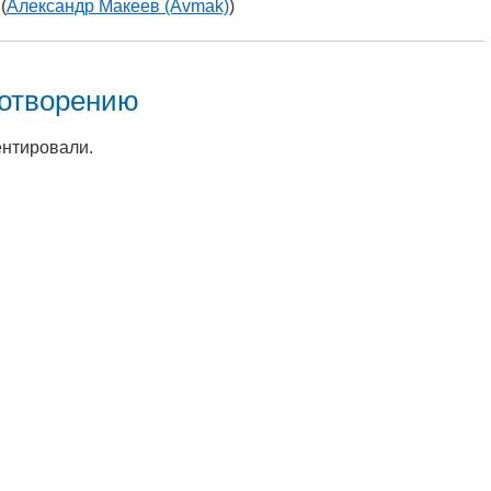
(
Александр Макеев (Avmak)
)
хотворению
ентировали.