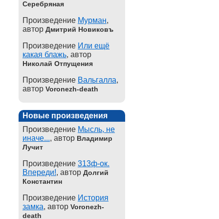
Серебряная
Произведение
Мурман
,
автор
Дмитрий Новиковъ
Произведение
Или ещё
какая блажь
, автор
Николай Отпущения
Произведение
Вальгалла
,
автор
Voronezh-death
Новые произведения
Произведение
Мысль, не
иначе...
, автор
Владимир
Лучит
Произведение
313ф-ок.
Впереди!
, автор
Долгий
Константин
Произведение
История
замка
, автор
Voronezh-
death