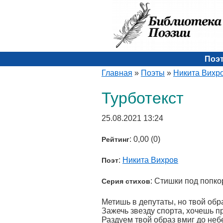
Поэ
Главная
»
Поэты
»
Никита Вихр
Турботекст
25.08.2021 13:24
: 0,00 (0)
Рейтинг
:
Никита Вихров
Поэт
: Стишки под попко
Серия стихов
Метишь в депутаты, но твой обр
Зажечь звезду спорта, хочешь п
Раздуем твой образ вмиг до неб