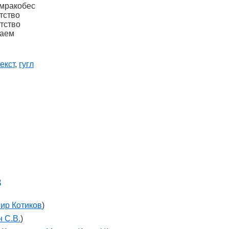
 мракобес
тство
тство
ваем
екст
,
гугл
в
ир Котиков
)
 С.В.
)