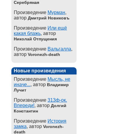
Серебряная
Произведение
Мурман
,
автор
Дмитрий Новиковъ
Произведение
Или ещё
какая блажь
, автор
Николай Отпущения
Произведение
Вальгалла
,
автор
Voronezh-death
Новые произведения
Произведение
Мысль, не
иначе...
, автор
Владимир
Лучит
Произведение
313ф-ок.
Впереди!
, автор
Долгий
Константин
Произведение
История
замка
, автор
Voronezh-
death