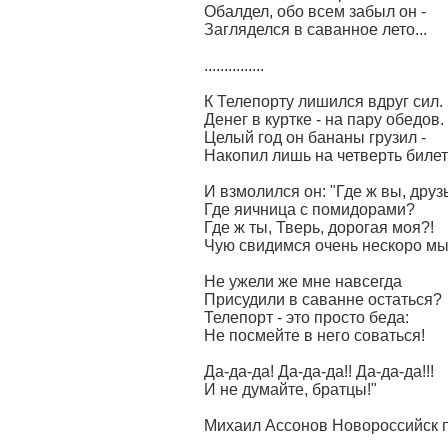
Обалдел, обо всем забыл он -
Загляделся в саванное лето...
...............
К Телепорту лишился вдруг сил.
Денег в куртке - на пару обедов.
Целый год он бананы грузил -
Накопил лишь на четверть билета
И взмолился он: "Где ж вы, друз
Где яичница с помидорами?
Где ж ты, Тверь, дорогая моя?!
Чую свидимся очень нескоро мы.
Не ужели же мне навсегда
Присудили в саванне остаться?
Телепорт - это просто беда:
Не посмейте в него соваться!
Да-да-да! Да-да-да!! Да-да-да!!!
И не думайте, братцы!"
Михаил Ассонов Новороссийск п