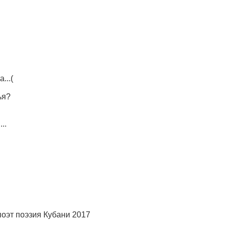
...(
ья?
..
оэт поэзия Кубани 2017