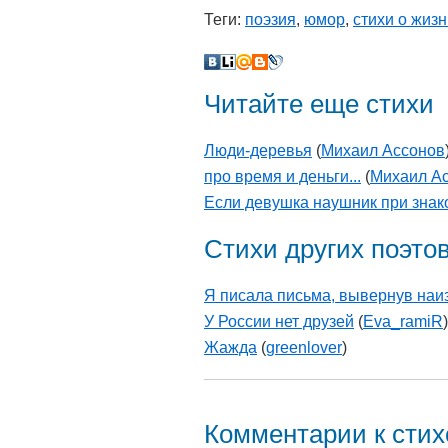
Теги:
поэзия
,
юмор
,
стихи о жиз
Читайте еще стихи
Люди-деревья
(
Михаил Ассонов
про время и деньги...
(
Михаил А
Если девушка наушник при зна
Стихи других поэто
Я писала письма, вывернув наиз
У России нет друзей
(
Eva_ramiR
)
Жажда
(
greenlover
)
Комментарии к сти