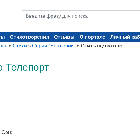
ты
Стихотворения
Отзывы
О портале
Личный каб
нов
»
Стихи
»
Серия "Без серии"
»
Стих - шутка про
о Телепорт
о Сон: