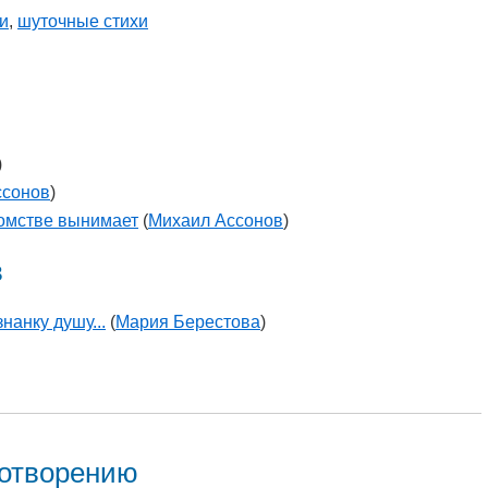
ни
,
шуточные стихи
)
ссонов
)
комстве вынимает
(
Михаил Ассонов
)
в
нанку душу...
(
Мария Берестова
)
хотворению