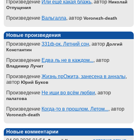
Произведение
Или ещё какая блажь
, автор
Николай
Отпущения
Произведение
Вальгалла
, автор
Voronezh-death
Новые произведения
Произведение
331ф-ок. Летний сон
, автор
Долгий
Константин
Произведение
Едва ль не в каждом...
, автор
Владимир Лучит
Произведение
Жизнь прОжита, занесена в анналы
,
автор
Юрий Буков
Произведение
Не ищи во всём любви
, автор
палатова
Произведение
Когда-то в прошлом. Летом...
, автор
Voronezh-death
Новые комментарии