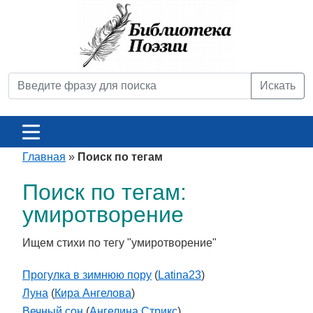
Искать
Главная
»
Поиск по тегам
Поиск по тегам:
умиротворение
Ищем стихи по тегу "умиротворение"
Прогулка в зимнюю пору
(
Latina23
)
Луна
(
Кира Ангелова
)
Вечный сон
(
Ангелина Стрикс
)