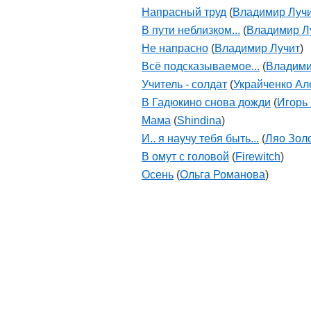
Напрасный труд
(
Владимир Луч
В пути неблизком...
(
Владимир Л
Не напрасно
(
Владимир Лучит
)
Всё подсказываемое...
(
Владими
Учитель - солдат
(
Украйченко Ал
В Гадюкино снова дожди
(
Игорь
Мама
(
Shindina
)
И.. я научу тебя быть...
(
Ляо Зол
В омут с головой
(
Firewitch
)
Осень
(
Ольга Романова
)