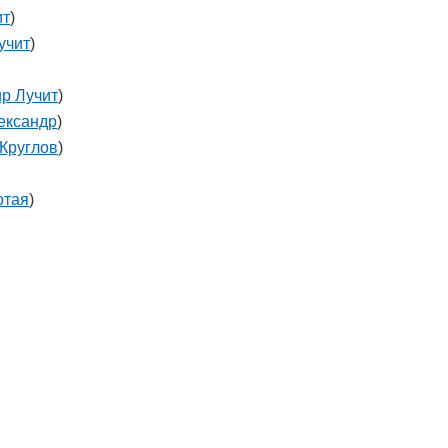
ит
)
учит
)
р Лучит
)
ександр
)
 Круглов
)
отая
)