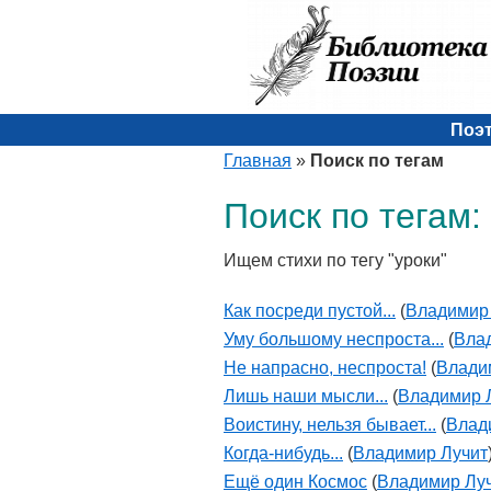
Поэ
Главная
»
Поиск по тегам
Поиск по тегам:
Ищем стихи по тегу "уроки"
Как посреди пустой...
(
Владимир
Уму большому неспроста...
(
Вла
Не напрасно, неспроста!
(
Влади
Лишь наши мысли...
(
Владимир 
Воистину, нельзя бывает...
(
Влад
Когда-нибудь...
(
Владимир Лучит
Ещё один Космос
(
Владимир Лу