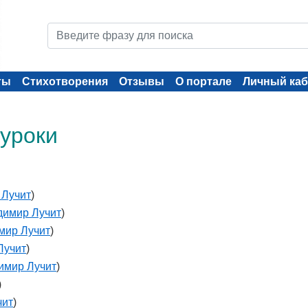
ты
Стихотворения
Отзывы
О портале
Личный каб
 уроки
 Лучит
)
димир Лучит
)
мир Лучит
)
Лучит
)
имир Лучит
)
)
чит
)