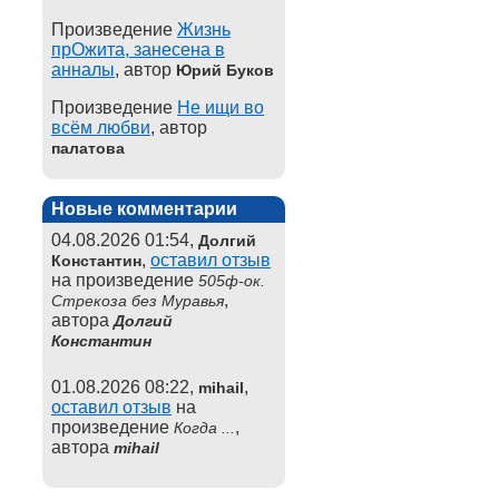
Произведение
Жизнь
прОжита, занесена в
анналы
, автор
Юрий Буков
Произведение
Не ищи во
всём любви
, автор
палатова
Новые комментарии
04.08.2026 01:54,
Долгий
,
оставил отзыв
Константин
на произведение
505ф-ок.
,
Стрекоза без Муравья
автора
Долгий
Константин
01.08.2026 08:22,
,
mihail
оставил отзыв
на
произведение
,
Когда ...
автора
mihail