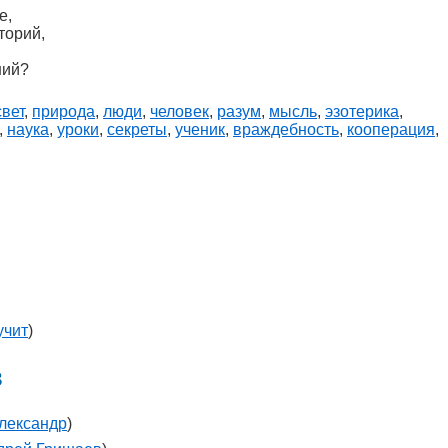
е,
торий,
ний?
свет
,
природа
,
люди
,
человек
,
разум
,
мысль
,
эзотерика
,
,
наука
,
уроки
,
секреты
,
ученик
,
враждебность
,
кооперация
,
учит
)
в
лександр
)