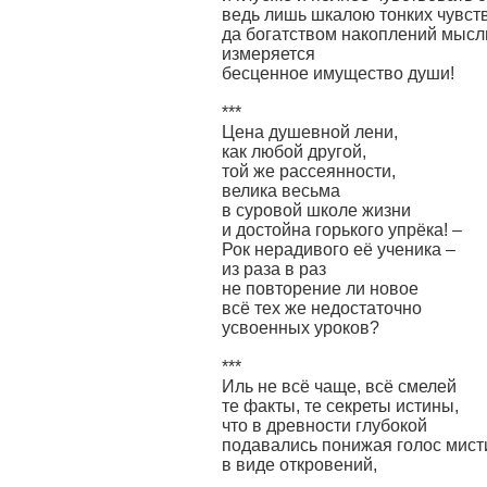
ведь лишь шкалою тонких чувст
да богатством накоплений мысл
измеряется
бесценное имущество души!
***
Цена душевной лени,
как любой другой,
той же рассеянности,
велика весьма
в суровой школе жизни
и достойна горького упрёка! –
Рок нерадивого её ученика –
из раза в раз
не повторение ли новое
всё тех же недостаточно
усвоенных уроков?
***
Иль не всё чаще, всё смелей
те факты, те секреты истины,
что в древности глубокой
подавались понижая голос мист
в виде откровений,