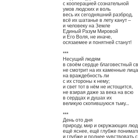
с кооперацией сознательной
умов людских и воль
весь их сегодняшний разброд,
всё их шатанье в лету канут –
и человеку на Земле
Единый Разум Мировой
и Его Воля, не иначе,
осязаемее и понятней станут!
***
Несущий людям
в своём сердце благовестный св
не смотрит на их каменные лица
на враждебность ли
с их стороны к нему;
и свет тот в нём не истощится,
не взирая даже за века на всю
в сердцах и душах их
великую скопившуюся тьму...
***
День ото дня
природу, мир и окружающих лю
ещё яснее, ещё глубже понимат
и глубже и полнее чувствовать 