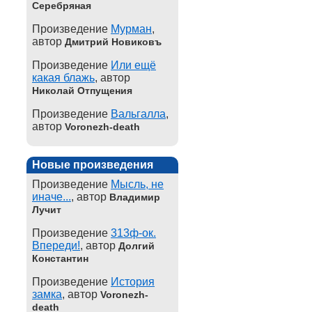
Серебряная
Произведение
Мурман
,
автор
Дмитрий Новиковъ
Произведение
Или ещё
какая блажь
, автор
Николай Отпущения
Произведение
Вальгалла
,
автор
Voronezh-death
Новые произведения
Произведение
Мысль, не
иначе...
, автор
Владимир
Лучит
Произведение
313ф-ок.
Впереди!
, автор
Долгий
Константин
Произведение
История
замка
, автор
Voronezh-
death