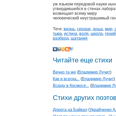
уж языком передовой науки нын
утвердившейся в стенах лабора
возвещает всему миру
человеческий неустрашимый ге
Теги:
жизнь
,
сердце
,
душа
,
мир
,
тьма
,
истина
,
воля
,
школа
,
гений
разброд
,
шатания
Читайте еще стихи
Вечно та же
(
Владимир Лучит
)
Как и всегда...
(
Владимир Лучит
)
Всюду в Космосе...
(
Владимир Л
Стихи других поэто
Дорога на Байкал
(
Украйченко А