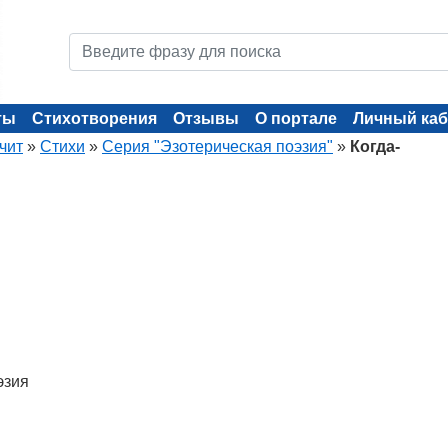
ты
Стихотворения
Отзывы
О портале
Личный каб
чит
»
Стихи
»
Серия "Эзотерическая поэзия"
»
Когда-
эзия