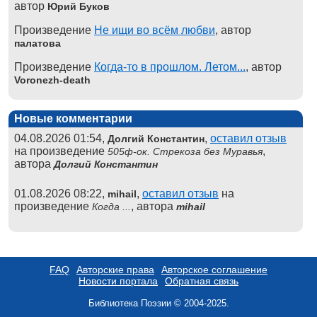
автор
Юрий Буков
Произведение
Не ищи во всём любви
, автор
палатова
Произведение
Когда-то в прошлом. Летом...
, автор
Voronezh-death
Новые комментарии
04.08.2026 01:54,
,
оставил отзыв
Долгий Константин
на произведение
,
505ф-ок. Стрекоза без Муравья
автора
Долгий Константин
01.08.2026 08:22,
,
оставил отзыв
на
mihail
произведение
, автора
Когда ...
mihail
FAQ
Авторские права
Авторское соглашение
Новости портала
Обратная связь
Библиотека Поэзии © 2004-2025.