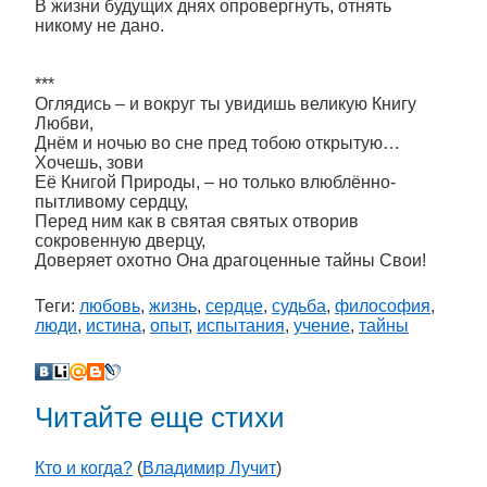
В жизни будущих днях опровергнуть, отнять
никому не дано.
***
Оглядись – и вокруг ты увидишь великую Книгу
Любви,
Днём и ночью во сне пред тобою открытую…
Хочешь, зови
Её Книгой Природы, – но только влюблённо-
пытливому сердцу,
Перед ним как в святая святых отворив
сокровенную дверцу,
Доверяет охотно Она драгоценные тайны Свои!
Теги:
любовь
,
жизнь
,
сердце
,
судьба
,
философия
,
люди
,
истина
,
опыт
,
испытания
,
учение
,
тайны
Читайте еще стихи
Кто и когда?
(
Владимир Лучит
)