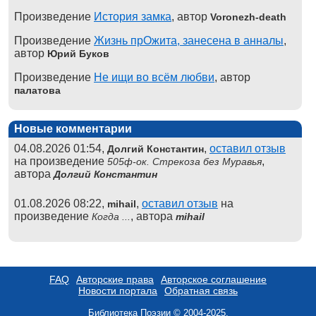
Произведение
История замка
, автор
Voronezh-death
Произведение
Жизнь прОжита, занесена в анналы
,
автор
Юрий Буков
Произведение
Не ищи во всём любви
, автор
палатова
Новые комментарии
04.08.2026 01:54,
,
оставил отзыв
Долгий Константин
на произведение
,
505ф-ок. Стрекоза без Муравья
автора
Долгий Константин
01.08.2026 08:22,
,
оставил отзыв
на
mihail
произведение
, автора
Когда ...
mihail
FAQ
Авторские права
Авторское соглашение
Новости портала
Обратная связь
Библиотека Поэзии © 2004-2025.