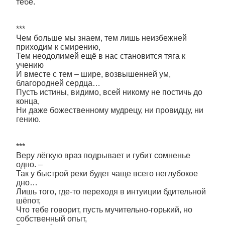
тебе.
***
Чем больше мы знаем, тем лишь неизбежней
приходим к смирению,
Тем неодолимей ещё в нас становится тяга к
учению
И вместе с тем – шире, возвышенней ум,
благородней сердца…
Пусть истины, видимо, всей никому не постичь до
конца,
Ни даже божественному мудрецу, ни провидцу, ни
гению.
***
Веру лёгкую враз подрывает и губит сомненье
одно. –
Так у быстрой реки будет чаще всего неглубокое
дно…
Лишь того, где-то переходя в интуиции бдительной
шёпот,
Что тебе говорит, пусть мучительно-горький, но
собственный опыт,