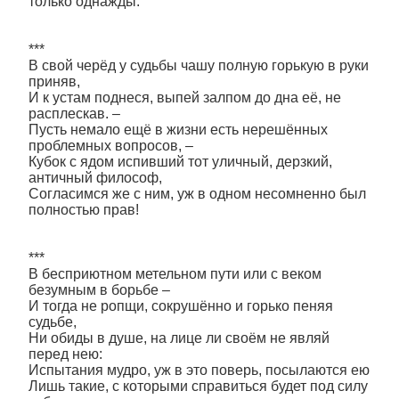
только однажды.
***
В свой черёд у судьбы чашу полную горькую в руки
приняв,
И к устам поднеся, выпей залпом до дна её, не
расплескав. –
Пусть немало ещё в жизни есть нерешённых
проблемных вопросов, –
Кубок с ядом испивший тот уличный, дерзкий,
античный философ,
Согласимся же с ним, уж в одном несомненно был
полностью прав!
***
В бесприютном метельном пути или с веком
безумным в борьбе –
И тогда не ропщи, сокрушённо и горько пеняя
судьбе,
Ни обиды в душе, на лице ли своём не являй
перед нею:
Испытания мудро, уж в это поверь, посылаются ею
Лишь такие, с которыми справиться будет под силу