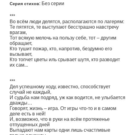
: Без серии
Серия стихов
***
Во всём люди делятся, располагаются по лагерям:
Те пятятся, те выступают бесстрашно навстречу
врагам,
Тот всякую мелочь на пользу себе, тот – другим
обращает,
Кто тушит пожар, кто, напротив, бездумно его
вызывает,
Кто топчет цветы иль срывает шутя, кто разводит
их сам...
***
Дел успешному ходу, известно, способствует
случай не каждый,
И судьба нам подряд, уж как водится, не улыбается
дважды…
Говорят, жизнь – игра. От игры что-то и в самом
деле есть в ней!
И, возможно, что в руки на всём протяженье
отпущенных дней
Выпадают нам карты одни лишь счастливые